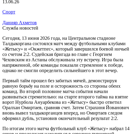
13.06.26
Спорт
Данияр Ахметов
Служба новостей
Сегодня, 13 июня 2026 года, на Центральном стадионе
Талдыкоргана состоялся матч между футбольными клубами
«Жетысу» и «Окжетпес», который завершился боевой ничьей
со счетом 2:2. Судейская бригада во главе с Георгием
Чеховским из Астаны обслуживала эту встречу. Игра была
напряженной, обе команды показали стремление к победе,
однако не смогли определить сильнейшего в этот вечер.
Первый тайм прошел без забитых мячей, демонстрируя
равную борьбу на поле и осторожность со стороны обеих
команд. Во второй половине матча события начали
развиваться стремительно: на старте второго тайма на взятие
ворот Нурбола Ануарбекова из «Жетысу» быстро ответил
Оралхан Омиртаев, сравняв счет. Затем Страхиня Йованович
вновь вывел талдыкорганцев вперед, но Омиртаев следом
оформил дубль, установив окончательный результат 2:2.
По итогам этого матча футбольный клуб «Жетысу» набрал 14
очков и продолжает находиться в середине турнирной