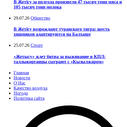
В Жетісу за полгода произвели 47 тысяч тонн мяса и
105 тысяч тонн молока
29.07.26
Общество
В Жетісу возрождают туранского тигра: шесть
хищников адаптируются на Балхаше
25.07.26
Спорт
«Жетысу» ждет битва за выживание в КПЛ:
талдыкорганцы сыграют с «Кызылжаром»
Главная
Новости
О Нас
Качество воздуха
Погода
Политика сайта