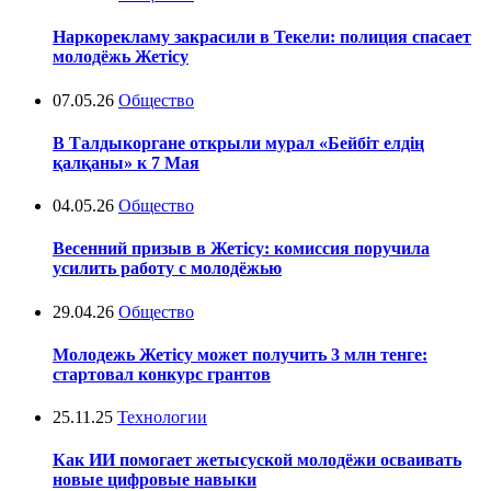
Наркорекламу закрасили в Текели: полиция спасает
молодёжь Жетісу
07.05.26
Общество
В Талдыкоргане открыли мурал «Бейбіт елдің
қалқаны» к 7 Мая
04.05.26
Общество
Весенний призыв в Жетісу: комиссия поручила
усилить работу с молодёжью
29.04.26
Общество
Молодежь Жетісу может получить 3 млн тенге:
стартовал конкурс грантов
25.11.25
Технологии
Как ИИ помогает жетысуской молодёжи осваивать
новые цифровые навыки