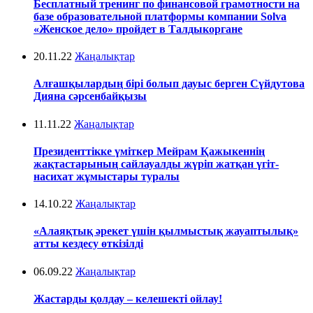
Бесплатный тренинг по финансовой грамотности на
базе образовательной платформы компании Solva
«Женское дело» пройдет в Талдыкоргане
20.11.22
Жаңалықтар
Алғашқылардың бірі болып дауыс берген Сүйдутова
Дияна сәрсенбайқызы
11.11.22
Жаңалықтар
Президенттікке үміткер Мейрам Қажыкеннің
жақтастарының сайлауалды жүріп жатқан үгіт-
насихат жұмыстары туралы
14.10.22
Жаңалықтар
«Алаяқтық әрекет үшін қылмыстық жауаптылық»
атты кездесу өткізілді
06.09.22
Жаңалықтар
Жастарды қолдау – келешекті ойлау!