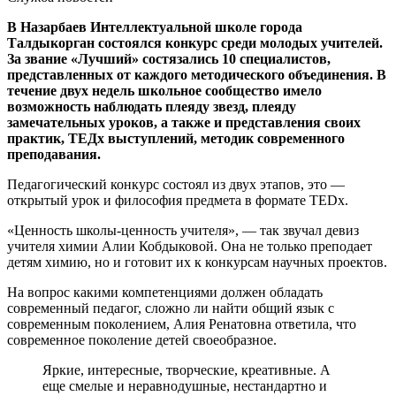
В Назарбаев Интеллектуальной школе города
Талдыкорган состоялся конкурс среди молодых учителей.
За звание «Лучший» состязались 10 специалистов,
представленных от каждого методического объединения. В
течение двух недель школьное сообщество имело
возможность наблюдать плеяду звезд, плеяду
замечательных уроков, а также и представления своих
практик, ТЕДх выступлений, методик современного
преподавания.
Педагогический конкурс состоял из двух этапов, это —
открытый урок и философия предмета в формате ТEDх.
«Ценность школы-ценность учителя​», — так звучал девиз
учителя химии Алии Кобдыковой. Она не только преподает
детям химию, но и готовит их к конкурсам научных проектов.
На вопрос какими компетенциями должен обладать
современный педагог, сложно ли найти общий язык с
современным поколением, Алия Ренатовна ответила, что
современное поколение детей своеобразное.
Яркие, интересные, творческие, креативные. А
еще смелые и неравнодушные, нестандартно и