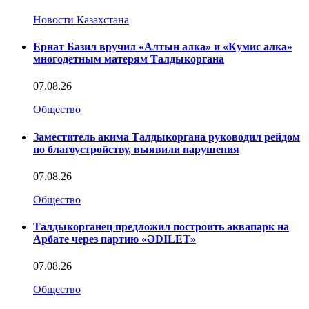
Новости Казахстана
Ернат Базил вручил «Алтын алка» и «Кумис алка»
многодетным матерям Талдыкоргана
07.08.26
Общество
Заместитель акима Талдыкоргана руководил рейдом
по благоустройству, выявили нарушения
07.08.26
Общество
Талдыкорганец предложил построить аквапарк на
Арбате через партию «ӘDILET»
07.08.26
Общество