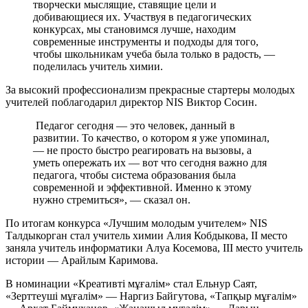
творчески мыслящие, ставящие цели и
добивающиеся их. Участвуя в педагогических
конкурсах, мы становимся лучше, находим
современные инструменты и подходы для того,
чтобы школьникам учеба была только в радость, —
поделилась учитель химии.
За высокий профессионализм прекрасные стартеры молодых
учителей поблагодарил директор NIS Виктор Сосин.
Педагог сегодня — это человек, данный в
развитии. То качество, о котором я уже упоминал,
— не просто быстро реагировать на вызовы, а
уметь опережать их — вот что сегодня важно для
педагога, чтобы система образования была
современной и эффективной. Именно к этому
нужно стремиться», — сказал он.
По итогам конкурса «Лучшим молодым учителем» NIS
Талдыкорган стал учитель химии Алия Кобдыкова, II место
заняла учитель информатики Алуа Косемова, III место учитель
истории — Арайлым Каримова.
В номинации «Креативті мұғалім» стал Ельнур Саят,
«Зерттеуші мұғалім» — Наргиз Байгутова, «Тапқыр мұғалім»