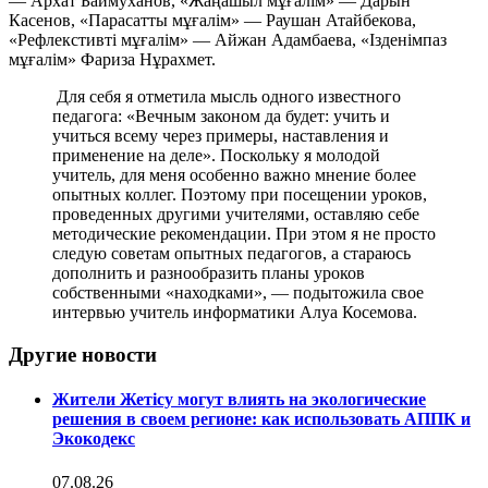
— Архат Баймуханов, «Жаңашыл мұғалім» — Дарын
Касенов, «Парасатты мұғалім» — Раушан Атайбекова,
«Рефлекстивті мұғалім» — Айжан Адамбаева, «Ізденімпаз
мұғалім» Фариза Нұрахмет.
Для себя я отметила мысль одного известного
педагога: «Вечным законом да будет: учить и
учиться всему через примеры, наставления и
применение на деле». Поскольку я молодой
учитель, для меня особенно важно мнение более
опытных коллег. Поэтому при посещении уроков,
проведенных другими учителями, оставляю себе
методические рекомендации. При этом я не просто
следую советам опытных педагогов, а стараюсь
дополнить и разнообразить планы уроков
собственными «находками», — подытожила свое
интервью учитель информатики Алуа Косемова.
Другие новости
Жители Жетісу могут влиять на экологические
решения в своем регионе: как использовать АППК и
Экокодекс
07.08.26