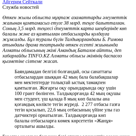
Айгерим Сейткали
Служба новостей
Өткен жылы облыста мұқтаж азаматтарды әлеуметтік
жағынан қамтамасыз етуге 38 млрд. теңге бағытталған.
Соның 3,5 млрд. теңгесі Әлеуметтік карта шеңберінде көп
балалы және аз қамтылған отбасыларды қолдауға
жұмсалды. Бұл туралы бүгін Талдықорғандағы Б. Римова
атындағы драма театрында өткен есепті жиынында
Алматы облысының әкімі Амандық Баталов айтты, деп
хабарлайды TINFO.KZ Алматы облысы әкімінің баспасөз
қызметіне сілтеме жасап.
Баяндамадан белгілі болғандай, осы санаттағы
отбасылардан шыққан 42 мың бала балабақшалар
мен мектептерде толықтай ыстық тамақпен
қамтылған. Жоғарғы оқу орындарында оқу үшін
100 грант бөлінген. Талдықорғанда 42 мың оқушы
мен студент, үш қалада 8 мың көп балалы ана
қоғамдық көлікте тегін жүреді. 2 277 отбасы газға
тегін қосылып, 22,6 мың отбасының үйіне улы газ
датчиктері орнатылған. Талдықорғанда көп
балалы отбасыларға көмек көрсететін «Жанұя»
орталығы ашылды.