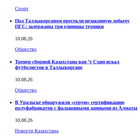
Спорт
Под Талдыкорганом пресекли незаконную добычу
ПГС: задержаны три единицы техники
10.08.26
Общество
Тренер сборной Казахстана ван ’т Схип искал
футболистов в Талдыкоргане
10.08.26
Общество
В Уральске обнаружили «серую» сертификацию
полуфабрикатов с фальшивыми данными из Алматы
10.08.26
Новости Казахстана