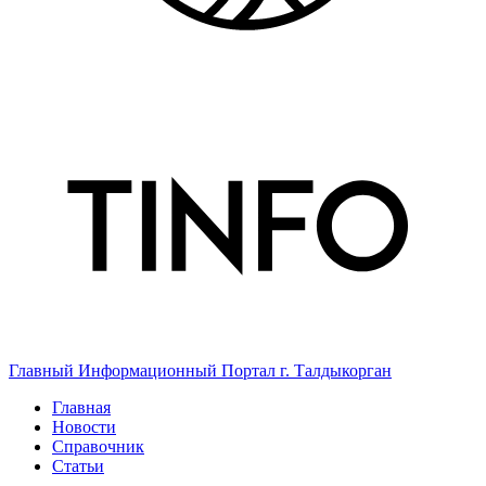
Главный Информационный Портал г. Талдыкорган
Главная
Новости
Справочник
Статьи