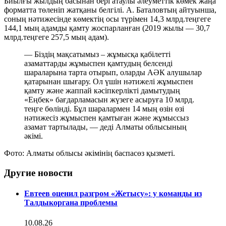
Биылғы жылдың басынан бері атаулы әлеуметтік көмек жаңа
форматта төленіп жатқаны белгілі. А. Баталовтың айтуынша,
соның нәтижесінде көмектің осы түрімен 14,3 млрд.теңгеге
144,1 мың адамды қамту жоспарланған (2019 жылы — 30,7
млрд.теңгеге 257,5 мың адам).
— Біздің мақсатымыз – жұмысқа қабілетті
азаматтарды жұмыспен қамтудың белсенді
шараларына тарта отырып, оларды АӘК алушылар
қатарынан шығару. Ол үшін нәтижелі жұмыспен
қамту және жаппай кәсіпкерлікті дамытудың
«Еңбек» бағдарламасын жүзеге асыруға 10 млрд.
теңге бөлінді. Бұл шаралармен 14 мың өзін өзі
нәтижесіз жұмыспен қамтыған және жұмыссыз
азамат тартылады, — деді Алматы облысының
әкімі.
Фото: Алматы облысы әкімінің баспасөз қызметі.
Другие новости
Евтеев оценил разгром «Жетысу»: у команды из
Талдыкоргана проблемы
10.08.26