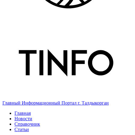
Главный Информационный Портал г. Талдыкорган
Главная
Новости
Справочник
Статьи