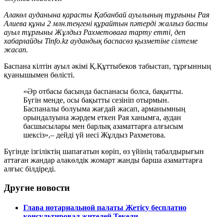
Алакөл ауданына қарасты Қабанбай ауылының тұрғыны Рая
Алиева құны 2 млн.теңгені құрайтын пәтерді жалғыз басты
ауыл тұрғыны Жұлдыз Рахметоваға тарту етті, деп
хабарлайды Tinfo.kz аудандық баспасөз қызметіне сілтеме
жасап.
Баспана кілтін ауыл әкімі Қ.Құттыбеков табыстап, тұрғынның
қуанышымен бөлісті.
«Әр отбасы басында баспанасы болса, бақытты.
Бүгін менде, осы бақытты сезініп отырмын.
Баспаналы болуыма жағдай жасап, арманымның
орындалуына жәрдем еткен Рая ханымға, аудан
басшысылары мен барлық азаматтарға алғысым
шексіз»,– дейді үй иесі Жұлдыз Рахметова.
Бүгінде ізгіліктің шапағатын көріп, өз үйінің табалдырығын
аттаған жандар алакөлдік жомарт жанды барша азаматтарға
алғыс білдіреді.
Другие новости
Глава нотариальной палаты Жетісу бесплатно
консультировал жителей Текели