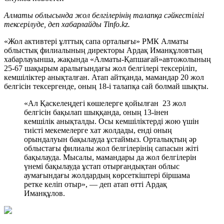
Алматы облысында жол белгілерінің талапқа сәйкестілігі
тексерілуде, деп хабарлайды Tinfo.kz.
«Жол активтері ұлттық сапа орталығы» РМК Алматы
облыстық филиалының директоры Ардақ Иманқұловтың
хабарлауынша, жақында «Алматы-Қапшағай»автожолының
25-67 шақырым аралығындағы жол белгілері тексеріліп,
кемшіліктер анықталған. Атап айтқанда, мамандар 20 жол
белгісін тексергенде, оның 18-і талапқа сай болмай шықты.
«Ал Қаскелеңдегі көшелерге қойылған 23 жол
белгісін бақылап шыққанда, оның 13-інен
кемшілік анықталды. Осы кемшіліктерді жою үшін
тиісті мекемелерге хат жолдады, енді оның
орындалуын бақылауда ұстаймыз. Орталықтың әр
облыстағы филиалы жол белгілерінің сапасын жіті
бақылауда. Мысалы, мамандары да жол белгілерін
үнемі бақылауда ұстап отырғандықтан облыс
аумағындағы жолдардың көрсеткіштері біршама
ретке келіп отыр», — деп атап өтті Ардақ
Иманқұлов.