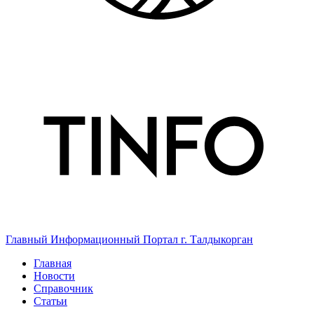
Главный Информационный Портал г. Талдыкорган
Главная
Новости
Справочник
Статьи