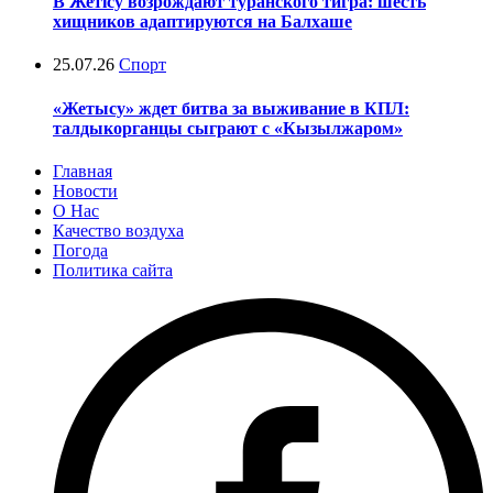
В Жетісу возрождают туранского тигра: шесть
хищников адаптируются на Балхаше
25.07.26
Спорт
«Жетысу» ждет битва за выживание в КПЛ:
талдыкорганцы сыграют с «Кызылжаром»
Главная
Новости
О Нас
Качество воздуха
Погода
Политика сайта