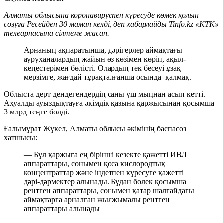
Алматы облысына коронавируспен күресуде көмек қолын
созуға Ресейден 30 маман келді, деп хабарлайды Tinfo.kz «КТК»
телеарнасына сілтеме жасап.
Арнаның ақпаратынша, дәрігерлер аймақтағы
ауруханалардың жайын өз көзімен көріп, ақыл-
кеңестерімен бөлісті. Олардың тек бесеуі ұзақ
мерзімге, жағдай тұрақталғанша осында қалмақ.
Облыста дерт дендегендердің саны үш мыңнан асып кетті.
Ахуалды ауыздықтауға әкімдік қазына қаржысынан қосымша
3 млрд теңге бөлді.
Ғалымұрат Жүкел, Алматы облысы әкімінің баспасөз
хатшысы:
— Бұл қаржыға ең бірінші кезекте қажетті ИВЛ
аппараттары, сонымен қоса кислородтық
концентраттар және індетпен күресуге қажетті
дәрі-дәрмектер алынады. Бұдан бөлек қосымша
рентген аппараттары, сонымен қатар шалғайдағы
аймақтарға арналған жылжымалы рентген
аппараттары алынады