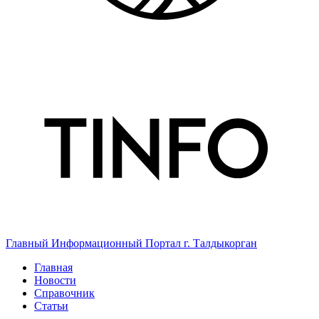
Главный Информационный Портал г. Талдыкорган
Главная
Новости
Справочник
Статьи