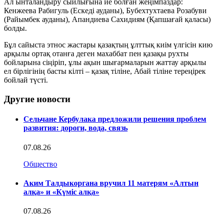
Ал ынталандыру сыйлығына ие болған жеңімпаздар:
Кенжеева Рабигуль (Ескеді ауданы), Бубехтухтаева Розабуви
(Райымбек ауданы), Апандиева Сахидиям (Қапшағай қаласы)
болды.
Бұл сайыста этнос жастары қазақтың ұлттық киім үлгісін кию
арқылы ортақ отанға деген махаббат пен қазақы рухты
бойларына сіңіріп, ұлы ақын шығармаларын жаттау арқылы
ел бірлігінің басты кілті – қазақ тіліне, Абай тіліне тереңірек
бойлай түсті.
Другие новости
Сельчане Кербулака предложили решения проблем
развития: дороги, вода, связь
07.08.26
Общество
Аким Талдыкоргана вручил 11 матерям «Алтын
алқа» и «Күміс алқа»
07.08.26