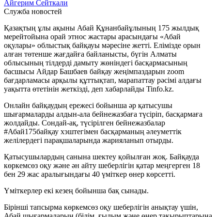
Айгерим Сейткали
Служба новостей
Қазақтың ұлы ақыны Абай Құнанбайұлының 175 жылдық
мерейтойына орай этнос жастары арасындағы «Абай
оқулары» облыстық байқауы мәресіне жетті. Елімізде орын
алған төтенше жағдайға байланысты, бүгін Алматы
облысының тілдерді дамыту жөніндегі басқармасының
басшысы Айдар Башбаев байқау жеңімпаздарын zoom
бағдарламасы арқылы құттықтап, марапаттау рәсімі алдағы
уақытта өтетінін жеткізді, деп хабарлайды Tinfo.kz.
Онлайн байқаудың ережесі бойынша әр қатысушы
шығармаларды алдын-ала бейнежазбаға түсіріп, басқармаға
жолдайды. Сондай-ақ, түсірілген бейнежазбалар
#Абай175байқау хэштегімен басқарманың әлеуметтік
желілердегі парақшаларында жарияланып отырды.
Қатысушылардың санына шектеу қойылған жоқ. Байқауда
көркемсөз оқу және ән айту шеберлігін қатар меңгерген 18
бен 29 жас аралығындағы 40 үміткер өнер көрсетті.
Үміткерлер екі кезең бойынша бақ сынады.
Бірінші тапсырма көркемсөз оқу шеберлігін анықтау үшін,
Абай шығармаларын (білім, ғылым және өнер тақырыптарына