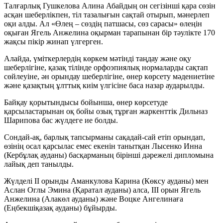
Талғарлық Гушкелова Алина Абайдың он сегізінші қара сөзін
асқан шеберлікпен, тіл тазалығын сақтай отырып, мәнерлеп
оқи алды. Ал «Өлең – сөздің патшасы, сөз сарасы» өлеңін
оқыған Ягель Анжелина оқырман тарапынан бір тәулікте 170
жақсы пікір жинап үлгерген.
Алайда, үміткерлердің көркем мәтінді таңдау және оқу
шеберлігіне, қазақ тілінде орфоэпиялық нормаларды сақтап
сөйлеуіне, ән орындау шеберлігіне, өнер көрсету мәдениетіне
және қазақтың ұлттық киім үлгісіне баса назар аударылды.
Байқау қорытындысы бойынша, өнер көрсетуде
қарсыластарынан оқ бойы озық тұрған жаркенттік Дильназ
Шарипова бас жүлдеге ие болды.
Сондай-ақ, барлық тапсырманы сақадай-сай етіп орындап,
өзінің осал қарсылас емес екенін танытқан Лысенко Инна
(Кербұлақ ауданы) басқарманың бірінші дәрежелі дипломына
лайық деп танылды.
Жүлделі II орынды Аманкулова Карина (Көксу ауданы) мен
Аслан Оглы Эмина (Қаратал ауданы) алса, III орын Ягель
Анжелина (Алакөл ауданы) және Воцке Ангелинаға
(Еңбекшіқазақ ауданы) бұйырды.