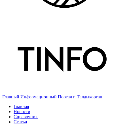
Главный Информационный Портал г. Талдыкорган
Главная
Новости
Справочник
Статьи