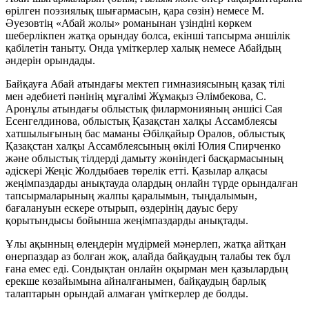
өрілген поэзиялық шығармасын, қара сөзін) немесе М.
Әуезовтің «Абай жолы» романынан үзіндіні көркем
шеберлікпен жатқа орындау болса, екінші тапсырма әншілік
қабілетін таныту. Онда үміткерлер халық немесе Абайдың
әндерін орындады.
Байқауға Абай атындағы мектеп гимназиясының қазақ тілі
мен әдебиеті пәнінің мұғалімі Жұмақыз Әлімбекова, С.
Аронұлы атындағы облыстық филармонияның әншісі Сая
Есенгелдинова, облыстық Қазақстан халқы Ассамблеясы
хатшылығының бас маманы Әбілқайыр Оралов, облыстық
Қазақстан халқы Ассамблеясының өкілі Юлия Спирченко
және облыстық тілдерді дамыту жөніндегі басқармасының
әдіскері Жеңіс Жолдыбаев төрелік етті. Қазылар алқасы
жеңімпаздарды анықтауда олардың онлайн түрде орындалған
тапсырмаларының жалпы қаралымын, тыңдалымын,
бағалануын ескере отырып, өздерінің дауыс беру
қорытындысы бойынша жеңімпаздарды анықтады.
Ұлы ақынның өлеңдерін мүдірмей мәнерлеп, жатқа айтқан
өнерпаздар аз болған жоқ, алайда байқаудың талабы тек бұл
ғана емес еді. Сондықтан онлайн оқырман мен қазылардың
ерекше көзайымына айналғанымен, байқаудың барлық
талаптарын орындай алмаған үміткерлер де болды.