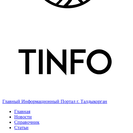
Главный Информационный Портал г. Талдыкорган
Главная
Новости
Справочник
Статьи