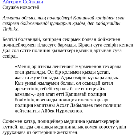
Айгерим Сейткали
Служба новостей
Алматы облысының полицейлері Қапшағай көпірінен суға
секірген бойжеткенді құтқарып қалды, деп хабарлайды
Tinfo.kz.
Белгілі болғандай, көпірден секірмек болған бойжеткен
полицейлермен тілдесуге бармады. Бірден суға секіріп кеткен.
Дәл сол сәтте полиция қызметкері қыздың артынан суға
секірді.
«Менің әріптесім лейтенант Нұрмекенов тез арада
оған ұмтылды. Ол бір қолымен қызды ұстап,
жағаға жүзе бастады. Адам өмірін құтқара алдық.
Қыз үнемі жылаумен болды, ол осындай қатал
әрекеттінің себебі туралы бізге ештеңе айта
алмады»,- деп атап өтті Қапшағай полиция
бөлімінің ювеналды полиция инспекторлары
полиция капитаны Асхат Дабылдаев пен полиция
лейтенанты Айбек Нұрмекенов.
Сонымен қатар, полицейлер медицина қызметкерлерін
күтпей, қызды алғашқы медициналық көмек көрсету үшін
ауруханаға өз беттерінше жеткізген.