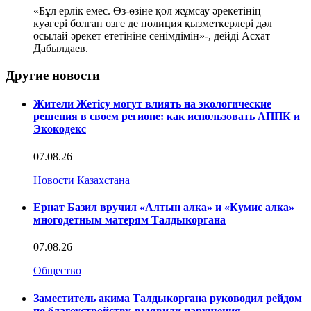
«Бұл ерлік емес. Өз-өзіне қол жұмсау әрекетінің
куәгері болған өзге де полиция қызметкерлері дәл
осылай әрекет ететініне сенімдімін»-, дейді Асхат
Дабылдаев.
Другие новости
Жители Жетісу могут влиять на экологические
решения в своем регионе: как использовать АППК и
Экокодекс
07.08.26
Новости Казахстана
Ернат Базил вручил «Алтын алка» и «Кумис алка»
многодетным матерям Талдыкоргана
07.08.26
Общество
Заместитель акима Талдыкоргана руководил рейдом
по благоустройству, выявили нарушения