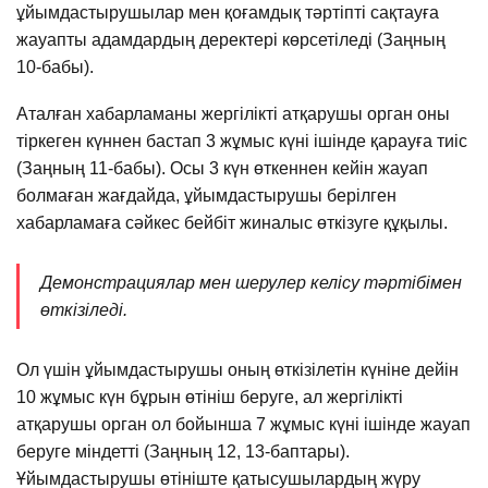
ұйымдастырушылар мен қоғамдық тәртіпті сақтауға
жауапты адамдардың деректері көрсетіледі (Заңның
10-бабы).
Аталған хабарламаны жергілікті атқарушы орган оны
тіркеген күннен бастап 3 жұмыс күні ішінде қарауға тиіс
(Заңның 11-бабы). Осы 3 күн өткеннен кейін жауап
болмаған жағдайда, ұйымдастырушы берілген
хабарламаға сәйкес бейбіт жиналыс өткізуге құқылы.
Демонстрациялар мен шерулер келісу тәртібімен
өткізіледі.
Ол үшін ұйымдастырушы оның өткізілетін күніне дейін
10 жұмыс күн бұрын өтініш беруге, ал жергілікті
атқарушы орган ол бойынша 7 жұмыс күні ішінде жауап
беруге міндетті (Заңның 12, 13-баптары).
Ұйымдастырушы өтініште қатысушылардың жүру