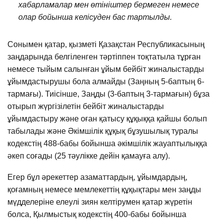
хабарламалар мен өтініштер бермеген немесе
олар бойынша келісуден бас тартылды.
Сонымен қатар, қызметі Қазақстан Республикасының
заңдарында белгіленген тәртіппен тоқтатыла тұрған
немесе тыйым салынған ұйым бейбіт жиналыстарды
ұйымдастырушы бола алмайды (Заңның 5-баптың 6-
тармағы). Тиісінше, Заңды (3-баптың 3-тармағын) бұза
отырып жүргізілетін бейбіт жиналыстарды
ұйымдастыру және оған қатысу құқыққа қайшы болып
табылады және Әкімшілік құқық бұзушылық туралы
кодекстің 488-бабы бойынша әкімшілік жауаптылыққа
әкеп соғады (25 тәулікке дейін қамауға алу).
Егер бұл әрекеттер азаматтардың, ұйымдардың,
қоғамның немесе мемлекеттің құқықтары мен заңды
мүдделеріне елеулі зиян келтірумен қатар жүретін
болса, Қылмыстық кодекстің 400-бабы бойынша