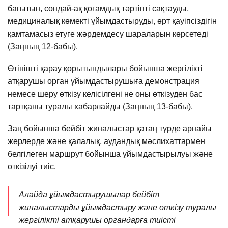
бағытын, сондай-ақ қоғамдық тәртіпті сақтауды,
медициналық көмекті ұйымдастыруды, өрт қауіпсіздігін
қамтамасыз етуге жәрдемдесу шараларын көрсетеді
(Заңның 12-бабы).
Өтінішті қарау қорытындылары бойынша жергілікті
атқарушы орган ұйымдастырушыға демонстрация
немесе шеру өткізу келісілгені не оны өткізуден бас
тартқаны туралы хабарлайды (Заңның 13-бабы).
Заң бойынша бейбіт жиналыстар қатаң түрде арнайы
жерлерде және қалалық, аудандық мәслихаттармен
белгілеген маршрут бойынша ұйымдастырылуы және
өткізілуі тиіс.
Алайда ұйымдастырушылар бейбіт
жиналыстарды ұйымдастыру және өткізу туралы
жергілікті атқарушы органдарға тиісті