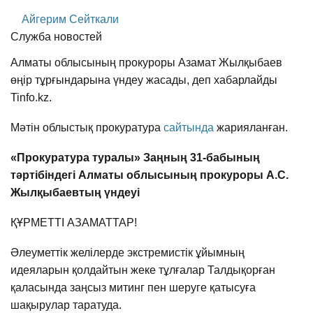
Айгерим Сейткали
Служба новостей
Алматы облысының прокуроры Азамат Жылқыбаев
өңір тұрғындарына үндеу жасады, деп хабарлайды
Tinfo.kz.
Мәтін облыстық прокуратура
сайтында
жарияланған.
«Прокуратура туралы» Заңның 31-бабының
тәртібіндегі Алматы облысының прокуроры А.С.
Жылқыбаевтың үндеуі
ҚҰРМЕТТІ АЗАМАТТАР!
Әлеуметтік желілерде экстремистік ұйымның
идеяларын қолдайтын жеке тұлғалар Талдықорған
қаласында заңсыз митинг пен шеруге қатысуға
шақырулар таратуда.