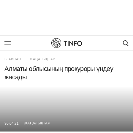
Пои
ГЛАВНАЯ
ЖАҢАЛЫҚТАР
Алматы облысының прокуроры үндеу
жасады
ЖАҢАЛЫҚТАР
30.04.21