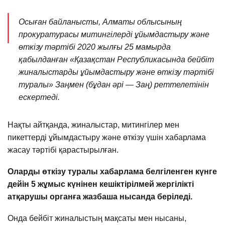
Осыған байланысты, Алматы облысының
прокуратурасы митингілерді ұйымдастыру және
өткізу тәртібі 2020 жылғы 25 мамырда
қабылданған «Қазақстан Республикасында бейбіт
жиналыстарды ұйымдастыру және өткізу тәртібі
туралы» Заңмен (бұдан әрі — Заң) реттелетінін
ескертеді.
Нақты айтқанда, жиналыстар, митингілер мен
пикеттерді ұйымдастыру және өткізу үшін хабарлама
жасау тәртібі қарастырылған.
Оларды өткізу туралы хабарлама белгіленген күнге
дейін 5 жұмыс күнінен кешіктірілмей жергілікті
атқарушы органға жазбаша нысанда беріледі.
Онда бейбіт жиналыстың мақсаты мен нысаны,