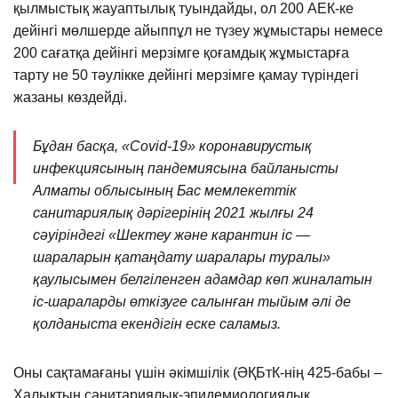
қылмыстық жауаптылық туындайды, ол 200 АЕК-ке
дейінгі мөлшерде айыппұл не түзеу жұмыстары немесе
200 сағатқа дейінгі мерзімге қоғамдық жұмыстарға
тарту не 50 тәулікке дейінгі мерзімге қамау түріндегі
жазаны көздейді.
Бұдан басқа, «Сovid-19» коронавирустық
инфекциясының пандемиясына байланысты
Алматы облысының Бас мемлекеттік
санитариялық дәрігерінің 2021 жылғы 24
сәуіріндегі «Шектеу және карантин іс —
шараларын қатаңдату шаралары туралы»
қаулысымен белгіленген адамдар көп жиналатын
іс-шараларды өткізуге салынған тыйым әлі де
қолданыста екендігін еске саламыз.
Оны сақтамағаны үшін әкімшілік (ӘҚБтК-нің 425-бабы –
Халықтың санитариялық-эпидемиологиялық