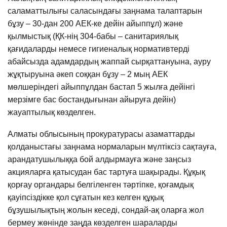
саламаттылығы саласындағы заңнама талаптарын
бұзу – 30-дан 200 АЕК-ке дейін айыппұл) және
қылмыстық (ҚК-нің 304-бабы – санитариялық
қағидаларды немесе гигиеналық нормативтерді
абайсызда адамдардың жаппай сырқаттануына, ауру
жұқтыруына әкеп соққан бұзу – 2 мың АЕК
мөлшеріндегі айыппұлдан бастап 5 жылға дейінгі
мерзімге бас бостандығынан айыруға дейін)
жауаптылық көзделген.
Алматы облысының прокуратурасы азаматтарды
қолданыстағы заңнама нормаларын мүлтіксіз сақтауға,
арандатушылыққа бой алдырмауға және заңсыз
акцияларға қатысудан бас тартуға шақырады. Құқық
қорғау органдары белгіленген тәртіпке, қоғамдық
қауіпсіздікке қол сұғатын кез келген құқық
бұзушылықтың жолын кеседі, сондай-ақ оларға жол
бермеу жөнінде заңда көзделген шараларды