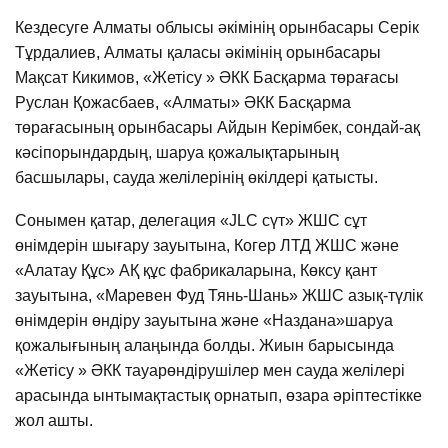
Кездесуге Алматы облысы әкімінің орынбасары Серік
Тұрдалиев, Алматы қаласы әкімінің орынбасары
Мақсат Кикимов, «Жетісу » ӘКК Басқарма төрағасы
Руслан Қожасбаев, «Алматы» ӘКК Басқарма
төрағасының орынбасары Айдын Керімбек, сондай-ақ
кәсіпорындардың, шаруа қожалықтарының
басшылары, сауда желілерінің өкілдері қатысты.
Сонымен қатар, делегация «JLC сүт» ЖШС сұт
өнімдерін шығару зауытына, Когер ЛТД ЖШС және
«Алатау Құс» АҚ құс фабрикаларына, Көксу қант
зауытына, «Маревен Фуд Тянь-Шань» ЖШС азық-түлік
өнімдерін өндіру зауытына және «Наздана»шаруа
қожалығының алаңында болды. Жиын барысында
«Жетісу » ӘКК тауарөндірушілер мен сауда желілері
арасында ынтымақтастық орнатып, өзара әріптестікке
жол ашты.