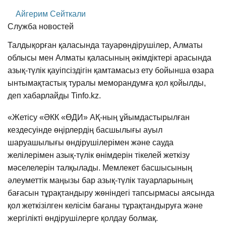
Айгерим Сейткали
Служба новостей
Талдықорған қаласында тауарөндірушілер, Алматы
облысы мен Алматы қаласының әкімдіктері арасында
азық-түлік қауіпсіздігін қамтамасыз ету бойынша өзара
ынтымақтастық туралы меморандумға қол қойылды,
деп хабарлайды Tinfo.kz.
«Жетісу «ӘКК «ӨДИ» АҚ-ның ұйымдастырылған
кездесуінде өңірлердің басшылығы ауыл
шаруашылығы өндірушілерімен және сауда
желілерімен азық-түлік өнімдерін тікелей жеткізу
мәселелерін талқылады. Мемлекет басшысының
әлеуметтік маңызы бар азық-түлік тауарларының
бағасын тұрақтандыру жөніндегі тапсырмасы аясында
қол жеткізілген келісім бағаны тұрақтандыруға және
жергілікті өндірушілерге қолдау болмақ.