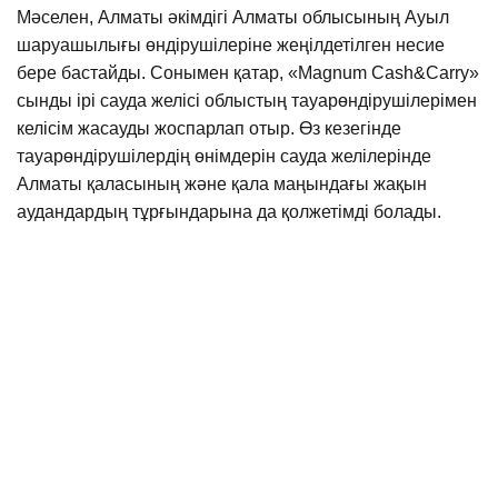
Мәселен, Алматы әкімдігі Алматы облысының Ауыл
шаруашылығы өндірушілеріне жеңілдетілген несие
бере бастайды. Сонымен қатар, «Magnum Cash&Carry»
сынды ірі сауда желісі облыстың тауарөндірушілерімен
келісім жасауды жоспарлап отыр. Өз кезегінде
тауарөндірушілердің өнімдерін сауда желілерінде
Алматы қаласының және қала маңындағы жақын
аудандардың тұрғындарына да қолжетімді болады.