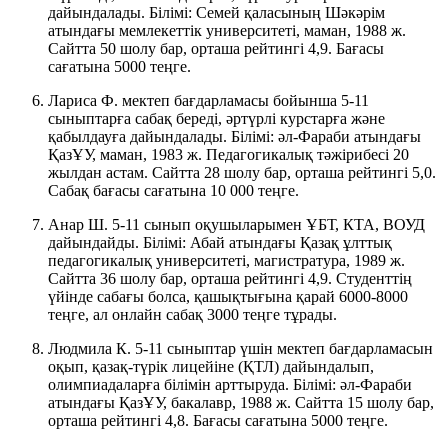
дайындалады. Білімі: Семей қаласының Шәкәрім
атындағы мемлекеттік университеті, маман, 1988 ж.
Сайтта 50 шолу бар, орташа рейтингі 4,9. Бағасы
сағатына 5000 теңге.
Лариса Ф. мектеп бағдарламасы бойынша 5-11
сыныптарға сабақ береді, әртүрлі курстарға және
қабылдауға дайындалады. Білімі: әл-Фараби атындағы
ҚазҰУ, маман, 1983 ж. Педагогикалық тәжірибесі 20
жылдан астам. Сайтта 28 шолу бар, орташа рейтингі 5,0.
Сабақ бағасы сағатына 10 000 теңге.
Анар Ш. 5-11 сынып оқушыларымен ҰБТ, КТА, ВОУД
дайындайды. Білімі: Абай атындағы Қазақ ұлттық
педагогикалық университеті, магистратура, 1989 ж.
Сайтта 36 шолу бар, орташа рейтингі 4,9. Студенттің
үйінде сабағы болса, қашықтығына қарай
6000-8000
теңге, ал онлайн сабақ 3000 теңге тұрады.
Людмила К. 5-11 сыныптар үшін мектеп бағдарламасын
оқып, қазақ-түрік лицейіне (ҚТЛ) дайындалып,
олимпиадаларға білімін арттыруда. Білімі: әл-Фараби
атындағы ҚазҰУ, бакалавр, 1988 ж. Сайтта 15 шолу бар,
орташа рейтингі 4,8. Бағасы сағатына 5000 теңге.