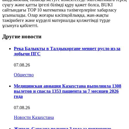
сүңгу және қатты іргелі білімді құру қажет болса, BUKI
сайтындағы TOP 10 математика тәлімгерлеріне хабарласу
ұсынылады. Олар жоғары кәсіпқойлыққа, жан-жақты
тәжірибеге және күрделі материалды қолжетімді түрде
ұсынуға қабілетті.
Другие новости
Река Балыкты в Талдыкоргане меняет русло из-за
добычи ПГС
07.08.26
Общество
Медицинская авиация Казахстана выполнила 1308
вылетов и спасла 1353 пациента за 7 месяцев 2026
года
07.08.26
Новости Казахстана
Житель Саркана получил 3 года за повторную