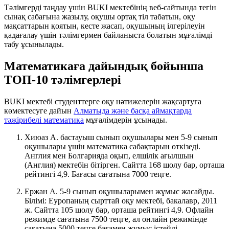
Тәлімгерді таңдау үшін BUKI мектебінің веб-сайтында тегін
сынақ сабағына жазылу, оқушы ортақ тіл табатын, оқу
мақсаттарын қоятын, кесте жасап, оқушының ілгерілеуін
қадағалау үшін тәлімгермен байланыста болатын мұғалімді
табу ұсынылады.
Математикаға дайындық бойынша
ТОП-10 тәлімгерлері
BUKI мектебі студенттерге оқу нәтижелерін жақсартуға
көмектесуге дайын
Алматыда және басқа аймақтарда
тәжірибелі математика
мұғалімдерін ұсынады.
Хиюаз А. бастауыш сынып оқушылары мен 5-9 сынып
оқушылары үшін математика сабақтарын өткізеді.
Англия мен Болгарияда оқып, елшілік ағылшын
(Англия) мектебін бітірген. Сайтта 168 шолу бар, орташа
рейтингі 4,9. Бағасы сағатына 7000 теңге.
Ержан А. 5-9 сынып оқушыларымен жұмыс жасайды.
Білімі: Еуропаның сырттай оқу мектебі, бакалавр, 2011
ж. Сайтта 105 шолу бар, орташа рейтингі 4,9. Офлайн
режимде сағатына 7500 теңге, ал онлайн режимінде
сағатына 5000 теңге бағамен жұмыс істейді.