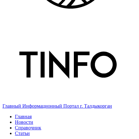
Главный Информационный Портал г. Талдыкорган
Главная
Новости
Справочник
Статьи