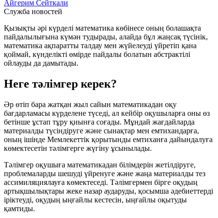
Айгерим Сейткали
Служба новостей
Қызықты әрі күрделі математика көбінесе оның болашақта
пайдалылығына күмән тудырады, алайда бұл жаңсақ түсінік,
математика ақпаратты талдау мен жүйелеуді үйретіп қана
қоймай, күнделікті өмірде пайдалы болатын абстрактілі
ойлауды да дамытады.
Неге тәлімгер керек?
Әр өтіп бара жатқан жыл сайын математикадан оқу
бағдарламасы күрделене түседі, ал кейбір оқушыларға оны өз
бетінше ұстап тұру қиынға соғады. Мұндай жағдайларда
материалды түсіндіруге және сынақтар мен емтихандарға,
оның ішінде Мемлекеттік қорытынды емтиханға дайындалуға
көмектесетін тәлімгерге жүгіну ұсынылады.
Тәлімгер оқушыға математикадан білімдерін жетілдіруге,
проблемаларды шешуді үйренуге және жаңа материалды тез
ассимиляциялауға көмектеседі. Тәлімгермен бірге оқудың
артықшылықтары жеке назар аударуды, қосымша әдебиеттерді
іріктеуді, оқудың ыңғайлы кестесін, ыңғайлы оқытуды
қамтиды.