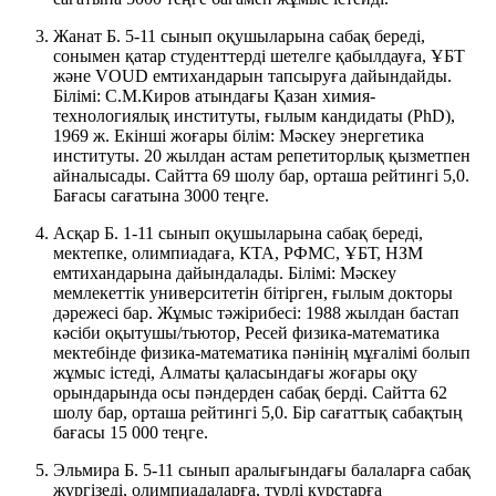
Жанат Б. 5-11 сынып оқушыларына сабақ береді,
сонымен қатар студенттерді шетелге қабылдауға, ҰБТ
және VOUD емтихандарын тапсыруға дайындайды.
Білімі: С.М.Киров атындағы Қазан химия-
технологиялық институты, ғылым кандидаты (PhD),
1969 ж. Екінші жоғары білім: Мәскеу энергетика
институты. 20 жылдан астам репетиторлық қызметпен
айналысады. Сайтта 69 шолу бар, орташа рейтингі 5,0.
Бағасы сағатына 3000 теңге.
Асқар Б. 1-11 сынып оқушыларына сабақ береді,
мектепке, олимпиадаға, КТА, РФМС, ҰБТ, НЗМ
емтихандарына дайындалады. Білімі: Мәскеу
мемлекеттік университетін бітірген, ғылым докторы
дәрежесі бар. Жұмыс тәжірибесі: 1988 жылдан бастап
кәсіби оқытушы/тьютор, Ресей физика-математика
мектебінде физика-математика пәнінің мұғалімі болып
жұмыс істеді, Алматы қаласындағы жоғары оқу
орындарында осы пәндерден сабақ берді. Сайтта 62
шолу бар, орташа рейтингі 5,0. Бір сағаттық сабақтың
бағасы 15 000 теңге.
Эльмира Б. 5-11 сынып аралығындағы балаларға сабақ
жүргізеді, олимпиадаларға, түрлі курстарға