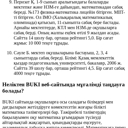
Перизат Қ. 1-9 сынып аралығындағы балаларды
мектепке және НЗМ-ге дайындап, математикадан сабақ
береді. №173 физика-математика лицейін бітірген. MIIT-
ті бітірген. Ол IMO (Халықаралық математикалық
олимпиада) қатысып, 11-сыныпта сабақ бере бастады.
Арнайы мектептерде, КТЛ мен НЗМ-де оқушыларға
сабақ берді. Оның жалпы еңбек өтілі 9 жылдан асады.
Сайтта 14 шолу бар, орташа рейтингі 5,0. Бір сағат
жұмыс 10 000 теңге тұрады.
Сәуле Б. мектеп оқушыларына бастауыш, 2, 3, 4
сыныптарда сабақ береді. Білімі: Қазақ мемлекеттік
қыздар педагогикалық университеті, бакалавр, 2006 ж.
Сайтта 39 шолу бар, орташа рейтингі 4,5. Бір сағат сабақ
4000 теңге тұрады.
Неліктен BUKI веб-сайтында мұғалімді таңдауға
болады?
BUKI сайтында оқушыларға осы саладағы білімдері мен
дағдыларын жетілдіруге көмектесетін жоғары білікті
математика тәлімгерлері бар. Тәжірибелі тәлімгердің
бақылауымен оқу математика ұғымдарын түсінуді
айтарлықтай жақсартып, қиындықтарды еңсеруге,
академиялық табысқа жетуге көмектеседі. Математикаға терең