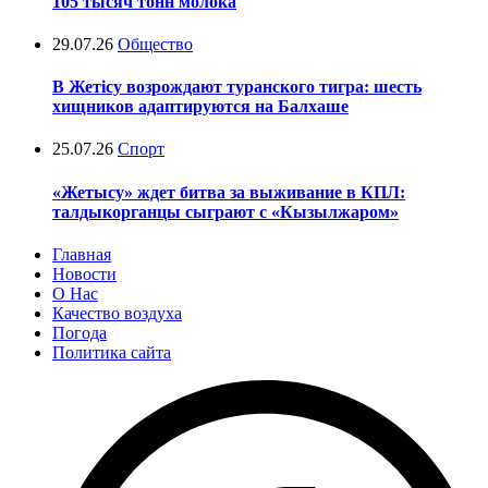
105 тысяч тонн молока
29.07.26
Общество
В Жетісу возрождают туранского тигра: шесть
хищников адаптируются на Балхаше
25.07.26
Спорт
«Жетысу» ждет битва за выживание в КПЛ:
талдыкорганцы сыграют с «Кызылжаром»
Главная
Новости
О Нас
Качество воздуха
Погода
Политика сайта