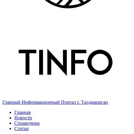
Главный Информационный Портал г. Талдыкорган
Главная
Новости
Справочник
Статьи