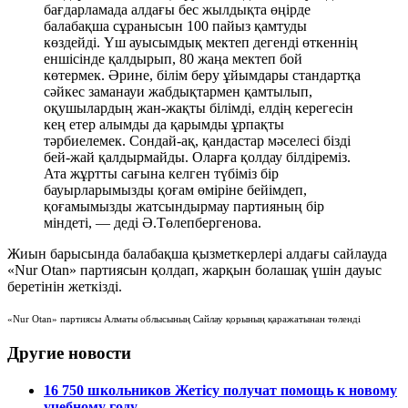
бағдарламада алдағы бес жылдықта өңірде
балабақша сұранысын 100 пайыз қамтуды
көздейді. Үш ауысымдық мектеп дегенді өткеннің
еншісінде қалдырып, 80 жаңа мектеп бой
көтермек. Әрине, білім беру ұйымдары стандартқа
сәйкес заманауи жабдықтармен қамтылып,
оқушылардың жан-жақты білімді, елдің керегесін
кең етер алымды да қарымды ұрпақты
тәрбиелемек. Сондай-ақ, қандастар мәселесі бізді
бей-жай қалдырмайды. Оларға қолдау білдіреміз.
Ата жұртты сағына келген түбіміз бір
бауырларымызды қоғам өміріне бейімдеп,
қоғамымызды жатсындырмау партияның бір
міндеті, — деді Ә.Төлепбергенова.
Жиын барысында балабақша қызметкерлері алдағы сайлауда
«Nur Otan» партиясын қолдап, жарқын болашақ үшін дауыс
беретінін жеткізді.
«Nur Otan» партиясы Алматы облысының Сайлау қорының қаражатынан төленді
Другие новости
16 750 школьников Жетісу получат помощь к новому
учебному году