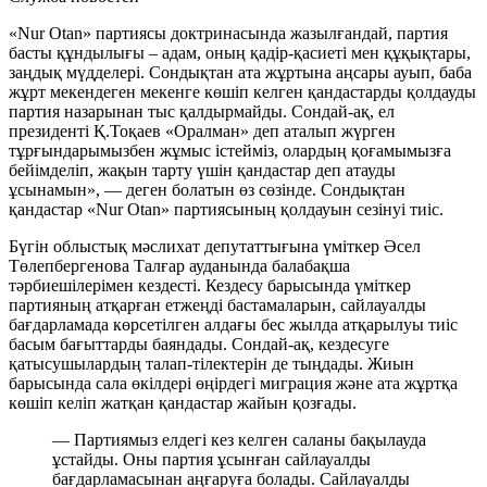
«Nur Otan» партиясы доктринасында жазылғандай, партия
басты құндылығы – адам, оның қадір-қасиеті мен құқықтары,
заңдық мүдделері. Сондықтан ата жұртына аңсары ауып, баба
жұрт мекендеген мекенге көшіп келген қандастарды қолдауды
партия назарынан тыс қалдырмайды. Сондай-ақ, ел
президенті Қ.Тоқаев «Оралман» деп аталып жүрген
тұрғындарымызбен жұмыс істейміз, олардың қоғамымызға
бейімделіп, жақын тарту үшін қандастар деп атауды
ұсынамын», — деген болатын өз сөзінде. Сондықтан
қандастар «Nur Otan» партиясының қолдауын сезінуі тиіс.
Бүгін облыстық мәслихат депутаттығына үміткер Әсел
Төлепбергенова Талғар ауданында балабақша
тәрбиешілерімен кездесті. Кездесу барысында үміткер
партияның атқарған етжеңді бастамаларын, сайлауалды
бағдарламада көрсетілген алдағы бес жылда атқарылуы тиіс
басым бағыттарды баяндады. Сондай-ақ, кездесуге
қатысушылардың талап-тілектерін де тыңдады. Жиын
барысында сала өкілдері өңірдегі миграция және ата жұртқа
көшіп келіп жатқан қандастар жайын қозғады.
— Партиямыз елдегі кез келген саланы бақылауда
ұстайды. Оны партия ұсынған сайлауалды
бағдарламасынан аңғаруға болады. Сайлауалды