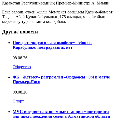
Қазақстан Республикасының Премьер-Министрі А. Мамин.
Еске салсақ, өткен жылы Мемлекет басшысы Қасым-Жомарт
Тоқаев Абай Құнанбайұлының 175 жылдық мерейтойын
мерекелеу туралы заңға қол қойд
ы.
Другие новости
Поезд столкнулся с автомобилем Jetour в
Карабулаке: пострадавших нет
08.08.26
Общество
ФК «Жетысу» разгромлен «Ордабасы» 0:4 в матче
Премьер-Лиги
08.08.26
Спорт
МЧС внедряет автономные станции мониторинга
для предупреждения селей в Алматинской области