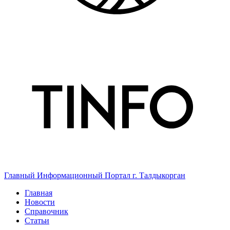
Главный Информационный Портал г. Талдыкорган
Главная
Новости
Справочник
Статьи