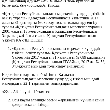
ҚР Үкіметінің Қаулысымен 10 тамыз Абай күні болып
белгіленді, деп хабарлайды Tinfo.kz.
«Қазақстан Республикасындағы мерекелік күндердің тізбесін
бекіту туралы» Қазақстан Республикасы Үкіметінің 2017
жылғы 31 қазандағы №689 қаулысына толықтыру енгізу
туралы «Қазақстан Республикасындағы мерекелер туралы»
2001 жылғы 13 желтоқсандағы Қазақстан Республикасы
Заңының 4-бабына сәйкес Қазақстан Республикасының
Үкіметі ҚАУЛЫ ЕТЕДІ:
«Қазақстан Республикасындағы мерекелік күндердің
тізбесін бекіту туралы» Қазақстан Республикасы
Үкіметінің 2017 жылғы 31 қазандағы № 689 қаулысына
(Қазақстан Республикасының ПҮАЖ-ы, 2017 ж., № 53,
343-құжат) мынадай толықтыру енгізілсін:
Көрсетілген қаулымен бекітілген Қазақстан
Республикасындағы мерекелік күндердің тізбесі
мынадай
мазмұндағы 22-1-тармақпен толықтырылсын:
«22-1. Абай күні – 10 тамыз».
Осы қаулы алғашқы ресми жарияланған күнінен кейін
қолданысқа енгізіледі.