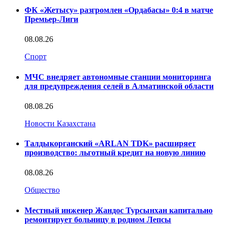
ФК «Жетысу» разгромлен «Ордабасы» 0:4 в матче
Премьер-Лиги
08.08.26
Спорт
МЧС внедряет автономные станции мониторинга
для предупреждения селей в Алматинской области
08.08.26
Новости Казахстана
Талдыкорганский «ARLAN TDK» расширяет
производство: льготный кредит на новую линию
08.08.26
Общество
Местный инженер Жандос Турсынхан капитально
ремонтирует больницу в родном Лепсы