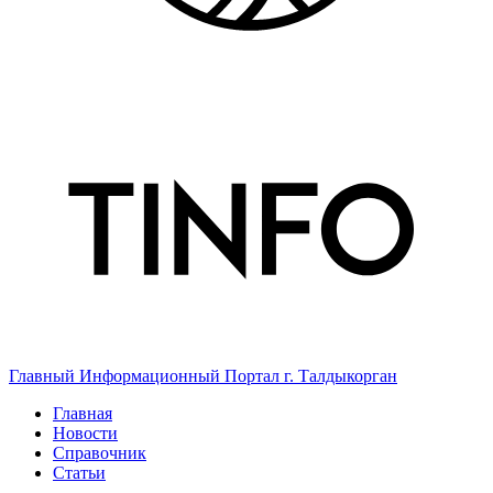
Главный Информационный Портал г. Талдыкорган
Главная
Новости
Справочник
Статьи