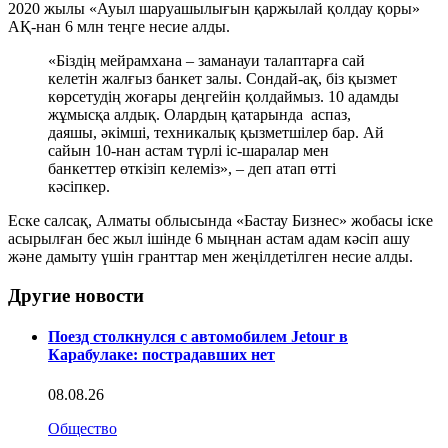
2020 жылы «Ауыл шаруашылығын қаржылай қолдау қоры»
АҚ-нан 6 млн теңге несие алды.
«Біздің мейрамхана – заманауи талаптарға сай
келетін жалғыз банкет залы. Сондай-ақ, біз қызмет
көрсетудің жоғары деңгейін қолдаймыз. 10 адамды
жұмысқа алдық. Олардың қатарында аспаз,
даяшы, әкімші, техникалық қызметшілер бар. Ай
сайын 10-нан астам түрлі іс-шаралар мен
банкеттер өткізіп келеміз», – деп атап өтті
кәсіпкер.
Еске салсақ, Алматы облысында «Бастау Бизнес» жобасы іске
асырылған бес жыл ішінде 6 мыңнан астам адам кәсіп ашу
және дамыту үшін гранттар мен жеңілдетілген несие алды.
Другие новости
Поезд столкнулся с автомобилем Jetour в
Карабулаке: пострадавших нет
08.08.26
Общество