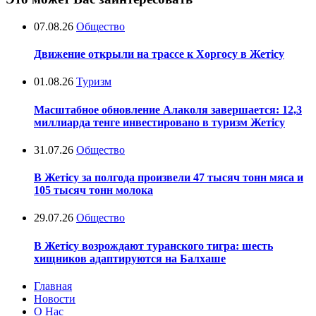
07.08.26
Общество
Движение открыли на трассе к Хоргосу в Жетісу
01.08.26
Туризм
Масштабное обновление Алаколя завершается: 12,3
миллиарда тенге инвестировано в туризм Жетісу
31.07.26
Общество
В Жетісу за полгода произвели 47 тысяч тонн мяса и
105 тысяч тонн молока
29.07.26
Общество
В Жетісу возрождают туранского тигра: шесть
хищников адаптируются на Балхаше
Главная
Новости
О Нас