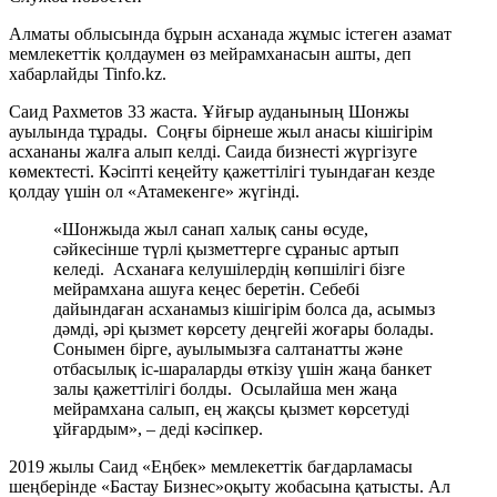
Алматы облысында бұрын асханада жұмыс істеген азамат
мемлекеттік қолдаумен өз мейрамханасын ашты, деп
хабарлайды Tinfo.kz.
Саид Рахметов 33 жаста. Ұйғыр ауданының Шонжы
ауылында тұрады. Соңғы бірнеше жыл анасы кішігірім
асхананы жалға алып келді. Саида бизнесті жүргізуге
көмектесті. Кәсіпті кеңейту қажеттілігі туындаған кезде
қолдау үшін ол «Атамекенге» жүгінді.
«Шонжыда жыл санап халық саны өсуде,
сәйкесінше түрлі қызметтерге сұраныс артып
келеді. Асханаға келушілердің көпшілігі бізге
мейрамхана ашуға кеңес беретін. Себебі
дайындаған асханамыз кішігірім болса да, асымыз
дәмді, әрі қызмет көрсету деңгейі жоғары болады.
Сонымен бірге, ауылымызға салтанатты және
отбасылық іс-шараларды өткізу үшін жаңа банкет
залы қажеттілігі болды. Осылайша мен жаңа
мейрамхана салып, ең жақсы қызмет көрсетуді
ұйғардым», – деді кәсіпкер.
2019 жылы Саид «Еңбек» мемлекеттік бағдарламасы
шеңберінде «Бастау Бизнес»оқыту жобасына қатысты. Ал