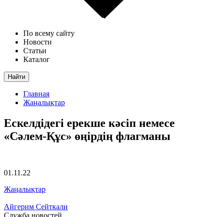
По всему сайту
Новости
Статьи
Каталог
Найти
Главная
Жаңалықтар
Ескелдідегі ерекше кәсіп немесе
«Сәлем-Құс» өңірдің флагманы
01.11.22
Жаңалықтар
Айгерим Сейткали
Служба новостей