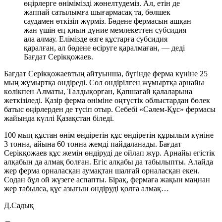
өңірлерге өнімімізді жөнелтудеміз. Ал, етін де
жаппай сатылымға шығармасақ та, бөлшек
саудамен өткізіп жүрміз. Бөдене фермасын ашқан
жан үшін ең қиын дүние мемлекеттен субсидия
ала алмау. Елімізде өзге құстарға субсидия
қаралған, ал бөдене өсіруге қаралмаған, — деді
Бағдат Серікқожаев.
Бағдат Серікқожаевтың айтуынша, бүгінде ферма күніне 25
мың жұмыртқа өндіреді. Сол өндірілген жұмыртқа арнайы
көлікпен Алматы, Талдықорған, Қапшағай қалаларына
жеткізіледі. Қазір ферма өніміне оңтүстік облыстардан бөлек
батыс өңірлерден де түсіп отыр. Себебі «Сәлем-Құс» фермасы
жайында күллі Қазақстан біледі.
100 мың құстан өнім өндіретін құс өндіретін құрылым күніне
3 тонна, айына 60 тонна жемді пайдаланады. Бағдат
Серікқожаев құс жемін өндіруді де ойлап жүр. Арнайы егістік
алқабын да алмақ болған. Егіс алқабы да табылыпты. Алайда
жер ферма орналасқан аумақтан шалғай орналасқан екен.
Содан бұл ой жүзеге аспапты. Бірақ, фермаға жақын маңнан
жер табылса, құс азығын өндіруді қолға алмақ…
Д.Садық