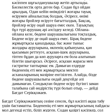
кәсіппен шұғылданушылар жетіп артылады.
Бәсекелестік орта деген бар. Содан бұл ойдан
арылдық. Одан кейін өнімділігі жоғары тауық
өсірумен айналыспақ болдық. Әсіресе, өнімі
жоғары бройлер өсіруге бағытталдық. Бақсақ,
бройлер өсіру оңай шаруа емес екен. Тауықтың
бұл түрі аурушаң әрі әлсіздеу келеді. Ойлана-
ойлана келе, бөдене шаруашылығына тоқталдық.
Бөдене өсіру де оңай шаруа емес. Бірақ бөдене
жұмыртқасы қаназдыққа, бас және тыныс
жолдары ауруларына, өкпенің қабынуына, қан
қысымын реттеуге, асқазан-ішек ауруларына,
тіптен бұдан да көп ауруларға ем бола алатынын
білетін шығарсыз. Әсіресе, асқазан жарасы мен
гастритке таптырмас ем. Дамыған елдерде
бөдененің еті мен жұмыртқасы мектеп
асханаларының мәзіріне енгізілген. Алайда, бізде
бөдене шаруашылығы ондай деңгейде әлі
дамымаған. Сондықтан бөдене өсіру бүгінгі заман
талабына сай өндірістің түрі болып отыр, — дейді
Бағдат Серікқожаев.
Бағдат Серікқожаевтың сөзіне сенсек, бұл кәсіпті ақша табу
үшін бастамапты. Бөдененің еті мен жұмыртқасының пайдасы
мол дегенді естіп, біліп жүрген. Содан қазіргі кәсіпкер, сол