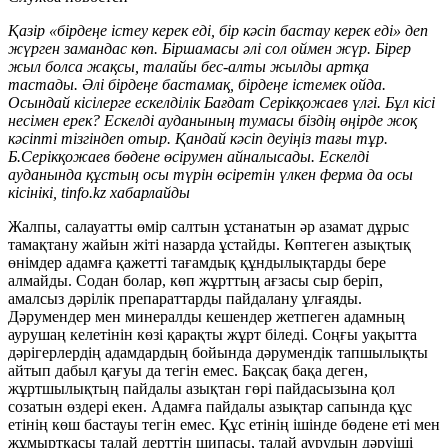
Қазір «бірдеңе істеу керек еді, бір кәсіп бастау керек еді» деп
жүрген замандас көп. Біршамасы әлі сол оймен жүр. Бірер
жыл болса жақсы, талайы бес-алты жылды артқа
тастады. Әлі бірдеңе бастамақ, бірдеңе істемек ойда.
Осындай кісілерге ескелділік Бағдат Серікқожаев үлгі. Бұл кісі
несімен ерек? Ескелді ауданының тумасы біздің өңірде жоқ
кәсіпті тізгіндеп отыр. Қандай кәсіп деуіңіз тағы тұр.
Б.Серікқожаев бөдене өсірумен айналысады. Ескелді
ауданында құстың осы түрін өсіретін үлкен ферма да осы
кісінікі, tinfo.kz хабарлайды
Жалпы, салауатты өмір салтын ұстанатын әр азамат дұрыс
тамақтану жайын жіті назарда ұстайды. Көптеген азықтық
өнімдер адамға қажетті тағамдық құндылықтарды бере
алмайды. Содан болар, көп жұрттың ағзасы сыр беріп,
амалсыз дәрілік препараттарды пайдалану ұлғаяды.
Дәрумендер мен минералды кешендер жетпеген адамның
аурушаң келетінін көзі қарақты жұрт біледі. Соңғы уақытта
дәрігерлердің адамдардың бойында дәрумендік тапшылықты
айтып дабыл қағуы да тегін емес. Бақсақ бақа деген,
жұртшылықтың пайдалы азықтан гөрі пайдасызына қол
созатын өздері екен. Адамға пайдалы азықтар сапында құс
етінің көш бастауы тегін емес. Құс етінің ішінде бөдене еті мен
жұмыртқасы талай дерттің шипасы, талай аурудың дәруіші