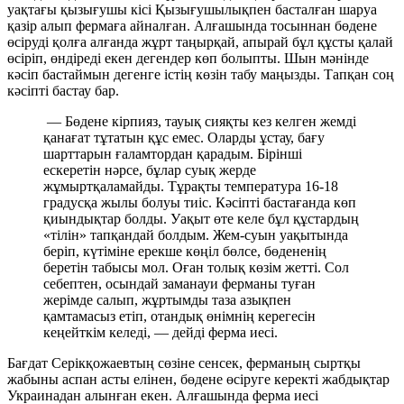
уақтағы қызығушы кісі Қызығушылықпен басталған шаруа
қазір алып фермаға айналған. Алғашында тосыннан бөдене
өсіруді қолға алғанда жұрт таңырқай, апырай бұл құсты қалай
өсіріп, өндіреді екен дегендер көп болыпты. Шын мәнінде
кәсіп бастаймын дегенге істің көзін табу маңызды. Тапқан соң
кәсіпті бастау бар.
— Бөдене кірпияз, тауық сияқты кез келген жемді
қанағат тұтатын құс емес. Оларды ұстау, бағу
шарттарын ғаламтордан қарадым. Бірінші
ескеретін нәрсе, бұлар суық жерде
жұмыртқаламайды. Тұрақты температура 16-18
градусқа жылы болуы тиіс. Кәсіпті бастағанда көп
қиындықтар болды. Уақыт өте келе бұл құстардың
«тілін» тапқандай болдым. Жем-суын уақытында
беріп, күтіміне ерекше көңіл бөлсе, бөдененің
беретін табысы мол. Оған толық көзім жетті. Сол
себептен, осындай заманауи ферманы туған
жерімде салып, жұртымды таза азықпен
қамтамасыз етіп, отандық өнімнің керегесін
кеңейткім келеді, — дейді ферма иесі.
Бағдат Серікқожаевтың сөзіне сенсек, ферманың сыртқы
жабыны аспан асты елінен, бөдене өсіруге керекті жабдықтар
Украинадан алынған екен. Алғашында ферма иесі