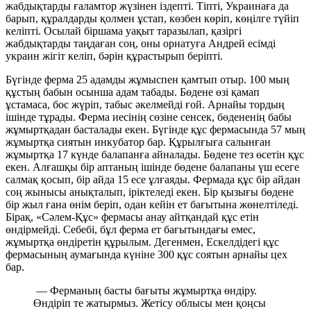
жабдықтарды ғаламтор жүзінен іздепті. Тіпті, Украинаға да
барып, құралдарды қолмен ұстап, көзбен көріп, көңілге түйіп
келіпті. Осылай біршама уақыт таразылап, қазіргі
жабдықтарды таңдаған соң, оны орнатуға Андрей есімді
украин жігіт келіп, бәрін құрастырып беріпті.
Бүгінде ферма 25 адамды жұмыспен қамтып отыр. 100 мың
құстың бабын осынша адам табады. Бөдене өзі қамап
ұстамаса, бос жүріп, табыс әкелмейді ғой. Арнайы тордың
ішінде тұрады. Ферма иесінің сөзіне сенсек, бөдененің бабы
жұмыртқадан басталады екен. Бүгінде құс фермасында 57 мың
жұмыртқа сиятын инкубатор бар. Құрылғыға салынған
жұмыртқа 17 күнде балапанға айналады. Бөдене тез өсетін құс
екен. Алғашқы бір аптаның ішінде бөдене балапаны үш есеге
салмақ қосып, бір айда 15 есе ұлғаяды. Фермада құс бір айдан
соң жынысы анықталып, іріктеледі екен. Бір қызығы бөдене
бір жыл ғана өнім беріп, одан кейін ет бағытына жөнелтіледі.
Бірақ, «Сәлем-Құс» фермасы анау айтқандай құс етін
өндірмейді. Себебі, бұл ферма ет бағытындағы емес,
жұмыртқа өндіретін құрылым. Дегенмен, Ескелдідегі құс
фермасының аумағында күніне 300 құс соятын арнайы цех
бар.
— Ферманың басты бағыты жұмыртқа өндіру.
Өндіріп те жатырмыз. Жетісу облысы мен қоңсы