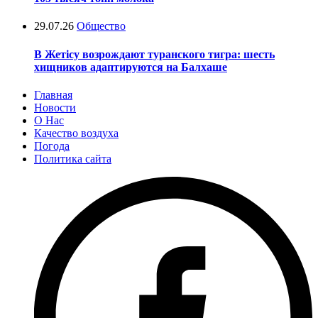
29.07.26
Общество
В Жетісу возрождают туранского тигра: шесть
хищников адаптируются на Балхаше
Главная
Новости
О Нас
Качество воздуха
Погода
Политика сайта