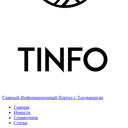
Главный Информационный Портал г. Талдыкорган
Главная
Новости
Справочник
Статьи