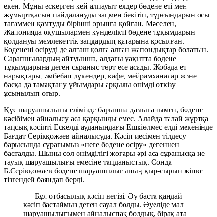
екен. Мұны ескерген кей алпауыт елдер бөдене еті мен
жұмыртқасын пайдалануды заңмен бекітіп, тұрғындарын осы
тағаммен қамтуды бірінші орынға қойған. Мәселен,
Жапонияда оқушылармен күнделікті бөдене тұқымдарын
қолдануы мемлекеттік заңдардың қатарына қосылған.
Бөденені өсіруді де алғаш қолға алған жапондықтар болатын.
Сарапшылардың айтуынша, алдағы уақытта бөдене
тұқымдарына деген сұраныс төрт есе асады. Жобада ет
нарықтары, әмбебап дүкендер, кафе, мейрамханалар және
басқа да тамақтану ұйымдары арқылы өнімді өткізу
ұсынылып отыр.
Құс шаруашылығы елімізде барынша дамығанымен, бөдене
кәсібімен айналысу аса қарқынды емес. Алайда талай жұртқа
таңсық кәсіпті Ескелді ауданындағы Ешкіөлмес елді мекенінде
Бағдат Серікқожаев айналысуда. Кәсіп иесімен тілдесу
барысында сұрағымыз «неге бөдене өсіру» дегеннен
басталды. Шыны сол өнімділігі жоғары әрі аса сұранысқа ие
тауық шаруашылығы емесіне таңданыстық. Сонда
Б.Серікқожаев бөдене шаруашылығының қыр-сырын жіпке
тізгендей баяндап берді.
— Бұл отбасылық кәсіп негізі. Әу баста қандай
кәсіп бастаймыз деген сауал болды. Әуеліде мал
шаруашылығымен айналыспақ болдық, бірақ ата