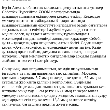
Бүгін Алматы облыстық мәслихаты депутаттығына үміткер
Сабетбек Нұрсейітов ZOOM платформасында
ауылшаруашылығы өкілдерімен кездесу өткізді. Кездесуде
үміткер партияның сайлауалды бағдарламасында
ауылшаруашылығын өрістетуге негізделген басым бағыттарға
тоқталып, жалпы еліміздегі жүйелі жұмыстарды сөз етті.
Мұнан бөлек, ауылдағы ағайынның тұрмысындағы
мәселелерді тыңдап, шешімді жолдарын қарастыру. Себебі,
ауыл – қазақтың қара шаңырағы, алтын бесігі. Содан шықса
керек, «Ауыл көркейсе, ел өркендейді» деген әңгіме. Қазір
ауылдың өркен жайып, дамуына жасалып жатқан шаруа
жетерлік. Түрлі мемлекеттік бағдарламалар арқылы ауылдағы
ағайынның көсегесі көгеріп жүр.
Сондай-ақ, мал шаруашылығын, өсімдік шаруашылығын
ілгерілету де партия назарынан тыс қалмайды. Мәселен,
қосымша суармалы 5,7 мың га жерді іске қосып, 67 мың га
суармалы жер қайта қалпына келтірілмек. Суармалы
егіншіліктің де жылдан-жылға өз қиыншылығы туындап келе
жатқаны байқалуда. Осы ретте 163,1 мың га жерге ылғал
үнемдеу технологиясын қолдану көзделсе, тамшылатып суару
әдісі арқылы егін егу көлемін 13,8 мың га жерге жеткізу
сайлауалды бағдарлама арқылы жүзеге аспақ.