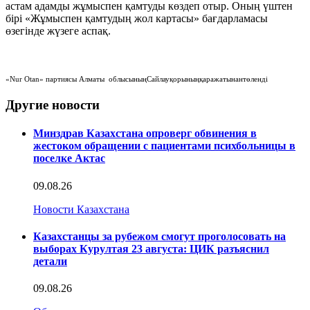
астам адамды жұмыспен қамтуды көздеп отыр. Оның үштен
бірі «Жұмыспен қамтудың жол картасы» бағдарламасы
өзегінде жүзеге аспақ.
«Nur Otan» партиясы Алматы облысыныңСайлауқорыныңқаражатынантөленді
Другие новости
Минздрав Казахстана опроверг обвинения в
жестоком обращении с пациентами психбольницы в
поселке Актас
09.08.26
Новости Казахстана
Казахстанцы за рубежом смогут проголосовать на
выборах Курултая 23 августа: ЦИК разъяснил
детали
09.08.26