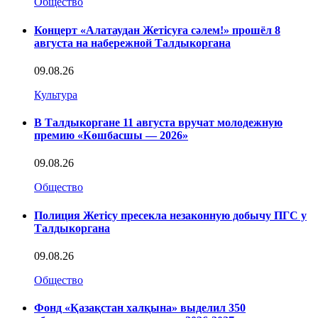
Общество
Концерт «Алатаудан Жетісуға сәлем!» прошёл 8
августа на набережной Талдыкоргана
09.08.26
Культура
В Талдыкоргане 11 августа вручат молодежную
премию «Көшбасшы — 2026»
09.08.26
Общество
Полиция Жетісу пресекла незаконную добычу ПГС у
Талдыкоргана
09.08.26
Общество
Фонд «Қазақстан халқына» выделил 350