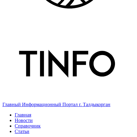
Главный Информационный Портал г. Талдыкорган
Главная
Новости
Справочник
Статьи