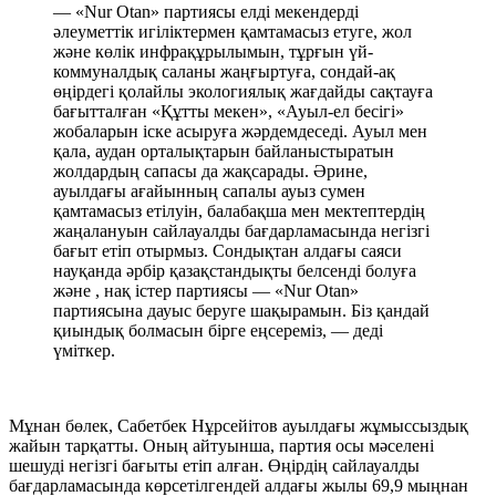
— «Nur Otan» партиясы елді мекендерді
әлеуметтік игіліктермен қамтамасыз етуге, жол
және көлік инфрақұрылымын, тұрғын үй-
коммуналдық саланы жаңғыртуға, сондай-ақ
өңірдегі қолайлы экологиялық жағдайды сақтауға
бағытталған «Құтты мекен», «Ауыл-ел бесігі»
жобаларын іске асыруға жәрдемдеседі. Ауыл мен
қала, аудан орталықтарын байланыстыратын
жолдардың сапасы да жақсарады. Әрине,
ауылдағы ағайынның сапалы ауыз сумен
қамтамасыз етілуін, балабақша мен мектептердің
жаңалануын сайлауалды бағдарламасында негізгі
бағыт етіп отырмыз. Сондықтан алдағы саяси
науқанда әрбір қазақстандықты белсенді болуға
және , нақ істер партиясы — «Nur Otan»
партиясына дауыс беруге шақырамын. Біз қандай
қиындық болмасын бірге еңсереміз, — деді
үміткер.
Мұнан бөлек, Сабетбек Нұрсейітов ауылдағы жұмыссыздық
жайын тарқатты. Оның айтуынша, партия осы мәселені
шешуді негізгі бағыты етіп алған. Өңірдің сайлауалды
бағдарламасында көрсетілгендей алдағы жылы 69,9 мыңнан