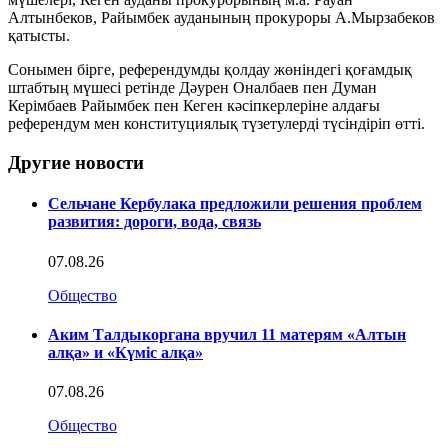
Алтынбеков, Райымбек ауданының прокуроры А.Мырзабеков
қатысты.
Сонымен бірге, референдумды қолдау жөніндегі қоғамдық
штабтың мүшесі ретінде Дәурен Оналбаев пен Думан
Керімбаев Райымбек пен Кеген кәсіпкерлеріне алдағы
референдум мен конституциялық түзетулерді түсіндіріп өтті.
Другие новости
Сельчане Кербулака предложили решения проблем
развития: дороги, вода, связь
07.08.26
Общество
Аким Талдыкоргана вручил 11 матерям «Алтын
алқа» и «Күміс алқа»
07.08.26
Общество