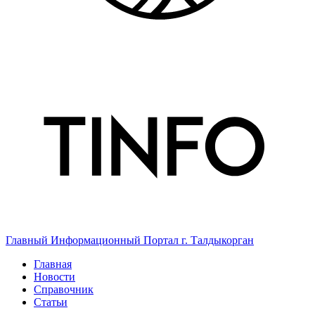
Главный Информационный Портал г. Талдыкорган
Главная
Новости
Справочник
Статьи