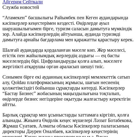
Айгерим Сейткали
Служба новостей
“Атамекен” басшылығы Райымбек пен Кеген аудандарында
кәсіпкерлер кеңестерімен кездесті. Өңірлерде ауыл
шаруашылығымен бірге, туризм саласын дамытуға мүмкіндік
зор. Алайда кәсіпкерлердің айтуынша, ауданда туризмді
дамытуға арнайы бағдарлама мен қаражатты қарастыру керек.
Шалғай аудандарда қордаланған мәселе көп. Жер мәселесі,
егістік пен жайылымдық жерлердің аздығы — ең басты
мәселелердің бірі. Цифрландыруды қолға алып, мәселеге
жергілікті атқарушы орган араласып шешуі тиіс.
Сонымен бірге екі ауданның кәсіпкерлері мемлекеттік сатып
алу, Qoldau платформасының жұмысы, шағын несиенің
қолжетімсіздігі бойынша сұрақтарды көтерді. Кәсіпкерлер
“Бастау Бизнес” жобасының маңыздылығына тоқталып,
өңірлерде бизнес негіздеріне оқытуды жалғастыру керектігін
айтты.
Барлық сұрақтар мен ұсыныстарды хаттамаға кіргізіп, қолға
алынады. Жиынға Өңірлік кеңес мүшелері Ләззат Ботабекова,
Жұмаш Суатаев, Алматы облысы Кәсіпкерлер палатасының
директоры Дәурен Оналбаев, кәсіпкерлер кеңестерінің
мүшелері, Кеген ауданы прокурорының м.а. Рауан