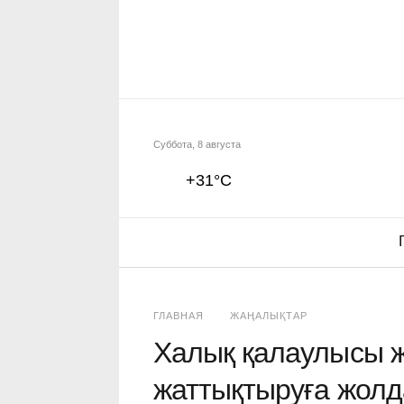
Суббота, 8 августа
+31°C
ГЛАВНАЯ
ЖАҢАЛЫҚТАР
Халық қалаулысы ж
жаттықтыруға жолд