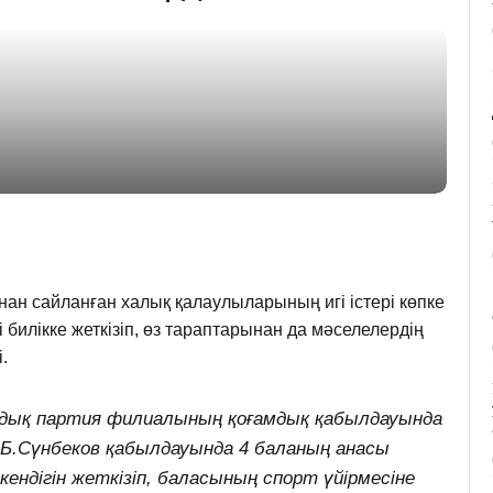
нан сайланған халық қалаулыларының игі істері көпке
і билікке жеткізіп, өз тараптарынан да мәселелердің
.
андық партия филиалының қоғамдық қабылдауында
Б.Сүнбеков қабылдауында 4 баланың анасы
ендігін жеткізіп, баласының спорт үйірмесіне