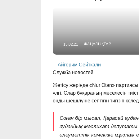
ЖАҢАЛЫҚТАР
15.02.21
Айгерим Сейткали
Служба новостей
Жетісу жерінде «Nur Otan» партиясы
үлгі. Олар бұқараның мәселесін тиіст
оңды шешілуіне септігін тигізіп келеді
Соған бір мысал, Қарасай ауд
аудандық мәслихат депутаты 
әлеуметтік көмеккке мұқтаж ек