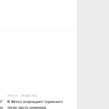
29.07.26
ОБЩЕСТВО
47
В Жетісу возрождают туранского
нн
тигра: шесть хищников