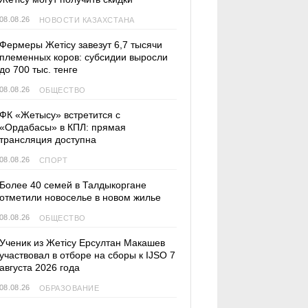
08.08.26
НОВОСТИ КАЗАХСТАНА
Фермеры Жетісу завезут 6,7 тысячи
племенных коров: субсидии выросли
до 700 тыс. тенге
08.08.26
ОБЩЕСТВО
ФК «Жетысу» встретится с
«Ордабасы» в КПЛ: прямая
трансляция доступна
08.08.26
СПОРТ
Более 40 семей в Талдыкоргане
отметили новоселье в новом жилье
08.08.26
ОБЩЕСТВО
Ученик из Жетісу Ерсултан Макашев
участвовал в отборе на сборы к IJSO 7
августа 2026 года
08.08.26
ОБРАЗОВАНИЕ