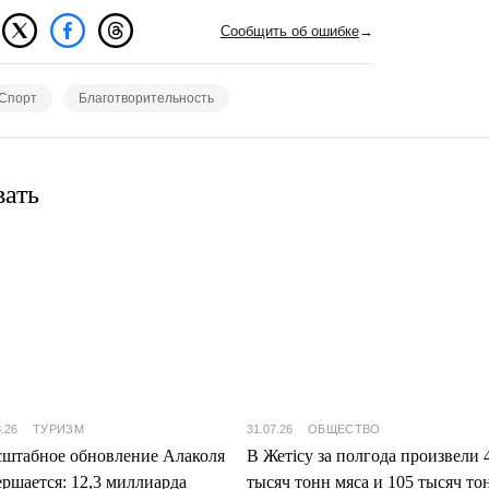
Сообщить об ошибке
→
Спорт
Благотворительность
вать
8.26
ТУРИЗМ
31.07.26
ОБЩЕСТВО
штабное обновление Алаколя
В Жетісу за полгода произвели 
ершается: 12,3 миллиарда
тысяч тонн мяса и 105 тысяч то