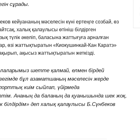
егін сұрады.
ков кейуананың мәселесін күні ертеңге созбай, өз
айтсақ, халық қалаулысы өтініш білдірген
ық түлік әкеліп, баласына жаттығуға арналған
тар, өзі жаттықтыратын «Киокушинкай-Кан Каратэ»
қырып, ақысыз жаттықтыратын жеткізді.
лаларымыз шетте қалмай, елмен бірдей
зегімде бұл азаматшаның мәселесін жерде
порттық киім сыйлап, үйірмеда
м. Ананың да баланың да қуанышында шек жоқ,
 білдірдім» деп халық қалаулысы Б.Сүнбеков