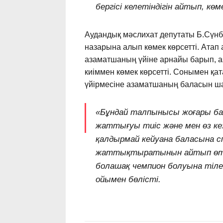
бергісі келетіндігін айтып, көм
Аудандық мәслихат депутаты Б.Сүнбе
назарына алып көмек көрсетті. Атап 
азаматшаның үйіне арнайы барып, аз
киіммен көмек көрсетті. Сонымен қа
үйірмесіне азаматшаның баласын ша
«Бұндай талпынысы жоғары ба
жаттығуы тиіс және мен өз ке
қалдырмай кейуана баласына с
жаттықтыратынын айтып өтті
болашақ чемпион болуына тілек
ойымен бөлісті.