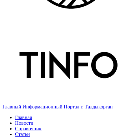
Главный Информационный Портал г. Талдыкорган
Главная
Новости
Справочник
Статьи