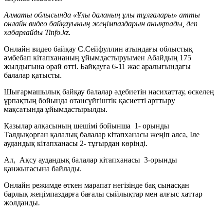
Алматы облысында «Ұлы даланың ұлы тұлғалары» атты
онлайн видео байқауының жеңімпаздарын анықтады, деп
хабарлайды Tinfo.kz.
Онлайн видео байқау С.Сейфуллин атындағы облыстық
әмбебап кітапхананың ұйымдастыруымен Абайдың 175
жылдығына орай өтті. Байқауға 6-11 жас аралығындағы
балалар қатысты.
Шығармашылық байқау балалар әдебиетін насихаттау, өскелең
ұрпақтың бойында отансүйгіштік қасиетті арттыру
мақсатында ұйымдастырылды.
Қазылар алқасының шешімі бойынша 1- орынды
Талдықорған қалалық балалар кітапханасы жеңіп алса, Іле
аудандық кітапханасы 2- тұғырдан көрінді.
Ал, Ақсу аудандық балалар кітапханасы 3-орынды
қанжығасына байлады.
Онлайн режимде өткен марапат негізінде бақ сынасқан
барлық жеңімпаздарға бағалы сыйлықтар мен алғыс хаттар
жолданды.