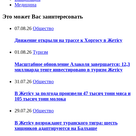
Медицина
Это может Вас заинтересовать
07.08.26
Общество
Движение открыли на трассе к Хоргосу в Жетісу
01.08.26
Туризм
Масштабное обновление Алаколя завершается: 12,3
миллиарда тенге инвестировано в туризм Жетісу
31.07.26
Общество
В Жетісу за полгода произвели 47 тысяч тонн мяса и
105 тысяч тонн молока
29.07.26
Общество
В Жетісу возрождают туранского тигра: шесть
хищников адаптируются на Балхаше