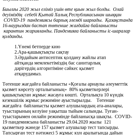
Биылғы 2020 жыл еліміз үшін өте қиын жыл болды. Олай
деуіміздің себебі Қытай Халық Республикасынан шыққан
COVID-19 пандемиясы барлық әлемді шарлады. Қазақстанда
16-наурыздан бастап төтенше жағдайға байланысты
карантин жарияланды. Пандемияға байланысты іс-шаралар
қолданды.
1.Үнемі бетперде кию
2.Ара-қашықтықты сақтау
3.Әрдайым антисептик қолдану жайлы атап
айтқанда мемлекетіміздің бас санитарлық
дәрігердің алгоритіміне сәйкес қызмет
атқарудамыз.
Төтенше жағдайға байланысты «Қоғалы арнаулы әлеуметтік
қызмет көрсету орталығының» 80% қызметкерлері
қашықтықтан жұмыс жасауға көшті. Орталықта 10 күндік
кезекшілік жұмыс режиміне ауыстырылды. Төтенше
жағдайға байланысты қызмет алушылардың ата-аналары,
туыстарының келуіне уақытша тыйым салынды. Туған-
туыстарымен онлайн режимінде байланысқа шықты. COVID-
19 пандемиясына байланысты 29.04.2020 жылы 121
қызметкер жәнеде 157 қызмет алушылар тест тапсырды.
Тапсырған тест нәтижесі 5 жұмыс күн аралығында дайын