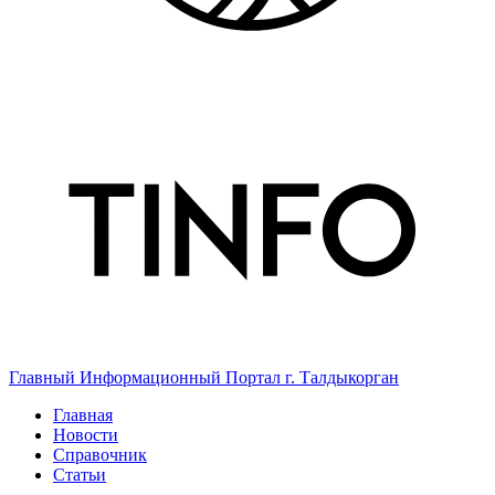
Главный Информационный Портал г. Талдыкорган
Главная
Новости
Справочник
Статьи