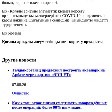
болып, теріс нәтижесін көрсетті.
Біз «Қоғалы арнаулы әлеуметтік қызмет көрсету
орталығының» қызметкерлері осы COVID-19 пандемиясына
қарсы вакцина шығатынына сенімдіміз. Қиындықты міндетті
түрде жеңеміз.
Біз біргеміз!
Қоғалы арнаулы әлеуметтік
қызмет көрсету орталығы
Другие новости
Талдыкорганец предложил построить аквапарк на
Арбате через партию «ӘDILET»
07.08.26
Общество
Казахстан втрое снизил смертность новорождённых
после операций: более 90% выживают