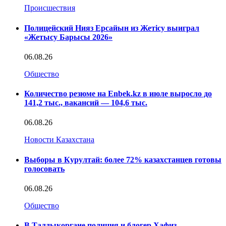
Происшествия
Полицейский Нияз Ерсайын из Жетісу выиграл
«Жетысу Барысы 2026»
06.08.26
Общество
Количество резюме на Enbek.kz в июле выросло до
141,2 тыс., вакансий — 104,6 тыс.
06.08.26
Новости Казахстана
Выборы в Курултай: более 72% казахстанцев готовы
голосовать
06.08.26
Общество
В Талдыкоргане полиция и блогер Хафиз