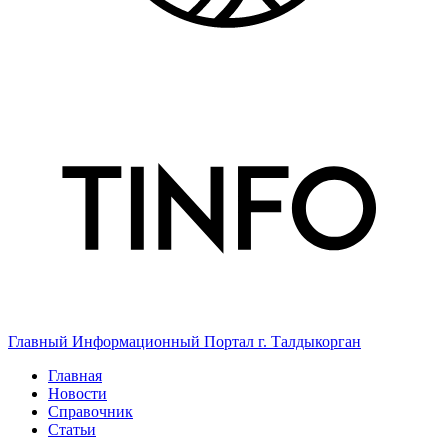
Главный Информационный Портал г. Талдыкорган
Главная
Новости
Справочник
Статьи