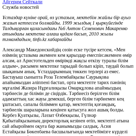
Айгерим Сейткали
Служба новостей
Ұстаздар күніне орай, өз ұстазым, мектебім жайлы бір ауыз
жазып кетпесем болмайды. 1999 жылдық 1 қыркүйегінде
Талдықорған қаласындағы №6 Антон Семенович Макаренко
атындағы мектепке алғаш қадам басып, 2010 жылы
тәмамдадым, tinfo.kz хабарлайды
Александр Македонскийдің сөзін еске түсіре кетсем, «Мен
өзімнің ұстазыма әкемнен кем қарыздар емеспін:әкемнен өмір
алсам, ал Аристотельден өмірімді жақсы өткізу туралы білім
алдым», расымен мектепке тарыдай болып кіріп, таудай болып
шықаным анық. Ұстаздарымның төккен терлері аз емес.
Бастауыш сыныпта Роза Телембайқызы Саурықова
апайымыздан әліппені бастап, орта мектепте тарих пәнінің
мұғалімі Жазира Нұрғалиқызы Омарқұлова апаймыздың
тәрбиесін де білімін де сіңірдік. Тәрбиесіз берілген білім
адамзаттың хас жауы демекші, берген білім тәрбиемен кең
ұштасып, сапалы біліммен қатар, мектептің қоғамдық,
тәрбиелік шараларына кеңінен қатысуға жол ашық болды.
Кербез Қуатқызы, Ләззат Өзбекқызы, Гүлнәр
Қабытайқызының директорлық кезінен өтіп, мектепті атына
сай абыроймен оқуға бар жанымызды салдық. Асия
Естайқызы Бөкенбаева басшылығында мектебімізге күрделі