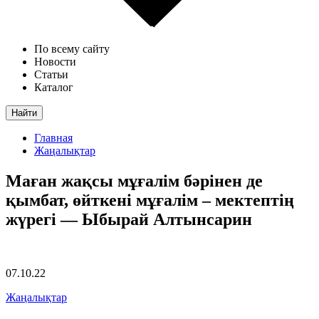
По всему сайту
Новости
Статьи
Каталог
Найти
Главная
Жаңалықтар
Маған жақсы мұғалім бәрінен де
қымбат, өйткені мұғалім – мектептің
жүрегі — Ыбырай Алтынсарин
07.10.22
Жаңалықтар