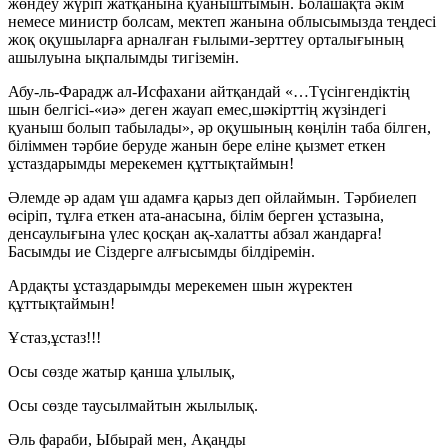
жөндеу жүріп жатқанына қуаныштымын. Болашақта әкім
немесе министр болсам, мектеп жанына облысымызда теңдесі
жоқ оқушыларға арналған ғылыми-зерттеу орталығының
ашылуына ықпалымды тигіземін.
Абу-ль-Фарадж ал-Исфахани айтқандай «…Түсінгендіктің
шын белгісі-«иә» деген жауап емес,шәкірттің жүзіндегі
қуаныш болып табылады», әр оқушының көңілін таба білген,
біліммен тәрбие беруде жанын бере еліне қызмет еткен
ұстаздарымды мерекемен құттықтаймын!
Әлемде әр адам үш адамға қарыз деп ойлаймын. Тәрбиелеп
өсіріп, тұлға еткен ата-анасына, білім берген ұстазына,
денсаулығына үлес қосқан ақ-халатты абзал жандарға!
Басымды ие Сіздерге алғысымды білдіремін.
Ардақты ұстаздарымды мерекемен шын жүректен
құттықтаймын!
Ұстаз,ұстаз!!!
Осы сөзде жатыр қанша ұлылық,
Осы сөзде таусылмайтын жылылық.
Әль фараби, Ыбырай мен, Ақаңды