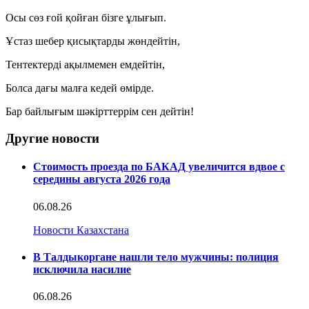
Осы сөз ғой қойған бізге ұлығып.
Ұстаз шебер қисықтарды жөндейтін,
Тентектерді ақылмемен емдейтін,
Болса дағы малға кедей өмірде.
Бар байлығым шәкірттеррім сен дейтін!
Другие новости
Стоимость проезда по БАКАД увеличится вдвое с
середины августа 2026 года
06.08.26
Новости Казахстана
В Талдыкоргане нашли тело мужчины: полиция
исключила насилие
06.08.26