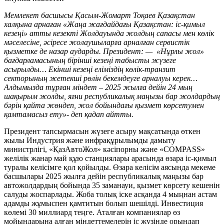
Мемлекет басшысы Қасым-Жомарт Тоқаев Қазақстан
халқына арнаған «Жаңа жағдайдағы Қазақстан: іс-қимыл
кезеңі» атты кезекті Жолдауында жолдың сапасы мен көлік
мәселесіне, әсіресе жолаушыларға арналған сервистік
қызметке де назар аударды. Президент: — «Нұрлы жол»
бағдарламасының бірінші кезеңі табысты жүзеге
асырылды… Екінші кезеңі еліміздің көлік-транзит
секторының жетекші рөлін бекемдеуге арналуы керек…
Алдымызда тұрған міндет – 2025 жылға дейін 24 мың
шақырым жолды, яғни республикалық маңызы бар жолдардың
бәрін қайта жөндеп, жол бойындағы қызмет көрсетумен
қамтамасыз ету»- деп қадап айтты.
Президент тапсырмасын жүзеге асыру мақсатында өткен
жылы Индустрия және инфрақұрылымды дамыту
министрлігі, «ҚазАвтоЖол» кәсіпорны және «COMPASS»
желілік жанар май құю станциялары арасында өзара іс-қимыл
туралы келісімге қол қойылды. Өзара келісім аясында мекеме
басшылары 2025 жылға дейін республикалық маңызы бар
автожолдардың бойында 35 заманауи, қызмет көрсету кешенін
салуды жоспарлады. Жоба толық іске асқанда 4 мыңнан астам
адамды жұмыспен қамтитын болып шешілді. Инвестиция
көлемі 30 миллиард теңге. Аталған компаниялар өз
мойындарына алған міндеттемелерін іс жүзінде орындап