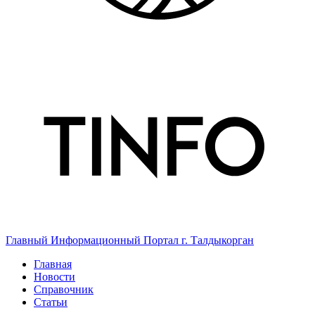
Главный Информационный Портал г. Талдыкорган
Главная
Новости
Справочник
Статьи