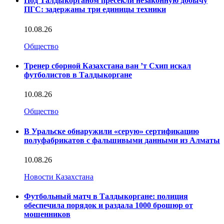
Под Талдыкорганом пресекли незаконную добычу
ПГС: задержаны три единицы техники
10.08.26
Общество
Тренер сборной Казахстана ван ’т Схип искал
футболистов в Талдыкоргане
10.08.26
Общество
В Уральске обнаружили «серую» сертификацию
полуфабрикатов с фальшивыми данными из Алматы
10.08.26
Новости Казахстана
Футбольный матч в Талдыкоргане: полиция
обеспечила порядок и раздала 1000 брошюр от
мошенников