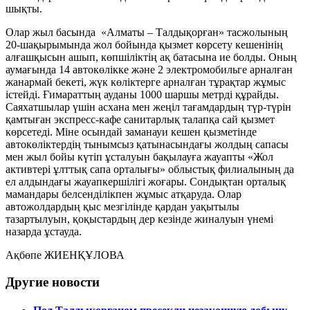
шықты.
Олар жыл басында «Алматы – Талдықорған» тасжолының
20-шақырымында жол бойында қызмет көрсету кешенінің
алғашқысын ашып, көпшіліктің ақ батасына ие болды. Оның
аумағында 14 автокөлікке және 2 электромобильге арналған
жанармай бекеті, жүк көліктерге арналған тұрақтар жұмыс
істейді. Ғимараттың ауданы 1000 шаршы метрді құрайды.
Саяхатшылар үшін асхана мен жеңіл тағамдардың түр-түрін
қамтыған экспресс-кафе санитарлық талапқа сай қызмет
көрсетеді. Міне осындай заманауи кешен қызметінде
автокөліктердің тынымсыз қатынасындағы жолдың сапасы
мен жыл бойы күтіп ұсталуын бақылауға жауапты «Жол
активтері ұлттық сапа орталығы» облыстық филиалының да
ел алдындағы жауапкершілігі жоғары. Сондықтан орталық
мамандары белсенділікпен жұмыс атқаруда. Олар
автожолдардың қыс мезгілінде қардан уақытылы
тазартылуын, қоқыстардың дер кезінде жиналуын үнемі
назарда ұстауда.
Ақбөпе ЖИЕНҚҰЛОВА
Другие новости