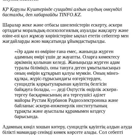
ҚР Қарулы Күштерінде суицидті алдын алудың онкүндігі
басталды, деп хабарлайды TINFO.KZ.
Шаралар жеке және отбасы шиеленістерін ескерту, әскери
ортадағы моральдық-психологиялық ахуалды жақсарту және
өзіне-өзі қол жұмсау көріністеріне ықпал ететін себептер мен
жағдайларды жою мақсатында ұйымдастырылды.
«Әр адам өз өміріне ғана емес, жанында жүрген
адамның өмірі үшін де жауапты. Оларға көмектесу
әркімнің қолынан келеді. Жаныңызда жүрген адам
туралы біліміңіз, оны тануға деген ұмытылысыңыз
оның өмірін құтқарып қалуы мүмкін. Оның мінез-
құлқы, жүріс-тұрысындағы өзгерістерден,
суицидтік қорқытуларынан қауіптің белгісін
байқауға болады, — деді Оңтүстік өңірлік әскери-
тергеу басқармасының аға тергеушісі әділет
майоры Рустам Курбанов Радиоэлектроника және
байланыс әскери-инженерлік институтының
тұрақты және ауыспалы құрамымен кездесу
барысында.
Адамның көңіл хошын көтеру, суицидтік қауіптің алдын алуда
білікті мамандар сенімді көмек көрсете алады. Сол себепті