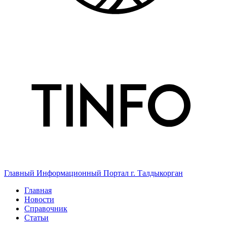
Главный Информационный Портал г. Талдыкорган
Главная
Новости
Справочник
Статьи