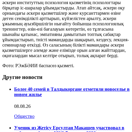
әскери институттың психология қызметінің психологтары
бірқатар іс-шаралар ұйымдастырды. Атап айтсақ, әскери оқу
орнындағы әскери қызметшілер және курсанттармен өзіне
деген сенімділікті арттырып, күйзелістен арылту, әскери
ұжымның ауызбіршілігін нығайту бойынша психологиялық
тренингтер, өзін-өзі бағалауын көтеретін, өз тұлғасына
шынайы қатынас, эмпатияны дамытатын топтық сабақтар
ұйымдастырып, тиісті мамандарды шақырып, кездесу, лекция-
семинарлар өткізді. Өз саласының білікті мамандары әскери
қызметшілерге әлемде және елімізде орын алған жайттардан,
оқиғалардан мысал келтіре отырып, толық ақпарат берді.
Фото: РЭжБӘИИ баспасөз қызметі.
Другие новости
Более 40 семей в Талдыкоргане отметили новоселье в
новом жилье
08.08.26
Общество
Ученик из Жетісу Ерсултан Макашев участвовал в