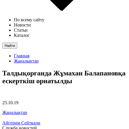
По всему сайту
Новости
Статьи
Каталог
Найти
Главная
Жаңалықтар
Талдықорғанда Жұмахан Балапановқа
ескерткіш орнатылды
25.10.19
Жаңалықтар
Айгерим Сейткали
Служба новостей