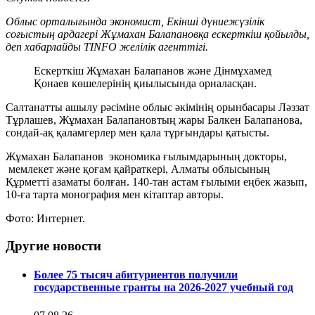
Облыс орталығында экономист, Екінші дүниежүзілік
соғыстың ардагері Жұмахан Балапановқа ескерткіш қойылды,
деп хабарлайды TINFO желілік агенттігі.
Ескерткіш Жұмахан Балапанов және Дінмұхамед
Қонаев көшелерінің қиылысында орналасқан.
Салтанатты ашылу рәсіміне облыс әкімінің орынбасары Ләззат
Тұрлашев, Жұмахан Балапановтың жары Балкен Балапанова,
сондай-ақ қаламгерлер мен қала тұрғындары қатысты.
Жұмахан Балапанов экономика ғылымдарының докторы,
мемлекет және қоғам қайраткері, Алматы облысының
Құрметті азаматы болған. 140-тан астам ғылыми еңбек жазып,
10-ға тарта монография мен кітаптар авторы.
Фото: Интернет.
Другие новости
Более 75 тысяч абитуриентов получили
государственные гранты на 2026-2027 учебный год