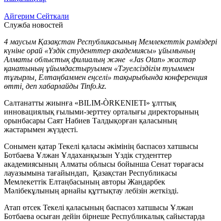
Айгерим Сейткали
Служба новостей
4 маусым Қазақстан Республикасының Мемлекеттік рәміздері
күніне орай «Үздік студенттер академиясы» ұйымының
Алматы облыстық филиалың және «Jas Otan» жастар
қанатының ұйымдастыруымен «Тәуелсіздігім туыммен
тұғырлы, Елтаңбаммен еңселі» тақырыбында конференция
өтті, деп хабарлайды Tinfo.kz.
Салтанатты жиынға «BILIM-ÒRKENIETI» ұлттық
инновациялық ғылыми-зерттеу орталығы директорының
орынбасары Саят Набиев Талдықорған қаласының
жастарымен жүздесті.
Сонымен қатар Текелі қаласы әкімінің баспасөз хатшысы
Ботбаева Ұлжан Ұлдаханқызын Үздік студенттер
академиясының Алматы облысы бойынша Сенат төрағасы
лауазымына тағайындап, Қазақстан Республикасы
Мемлекеттік Елтаңбасының авторы Жандарбек
Мәлібекұлының арнайы құттықтау лебізін жеткізді.
Атап өтсек Текелі қаласының баспасөз хатшысы Ұлжан
Ботбаева осыған дейін бірнеше Республикалық сайыстарда