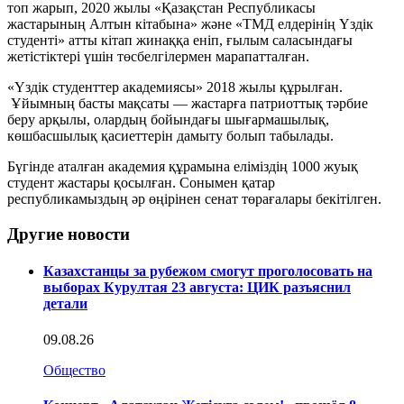
топ жарып, 2020 жылы «Қазақстан Республикасы
жастарының Алтын кітабына» және «ТМД елдерінің Үздік
студенті» атты кітап жинаққа еніп, ғылым саласындағы
жетістіктері үшін төсбелгілермен марапатталған.
«Үздік студенттер академиясы» 2018 жылы құрылған.
Ұйымның басты мақсаты — жастарға патриоттық тәрбие
беру арқылы, олардың бойындағы шығармашылық,
көшбасшылық қасиеттерін дамыту болып табылады.
Бүгінде аталған академия құрамына еліміздің 1000 жуық
студент жастары қосылған. Сонымен қатар
республикамыздың әр өңірінен сенат төрағалары бекітілген.
Другие новости
Казахстанцы за рубежом смогут проголосовать на
выборах Курултая 23 августа: ЦИК разъяснил
детали
09.08.26
Общество