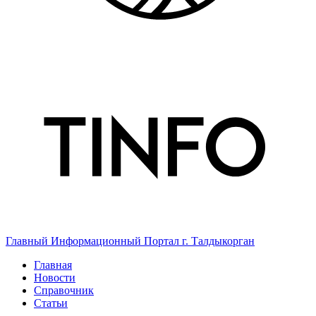
Главный Информационный Портал г. Талдыкорган
Главная
Новости
Справочник
Статьи