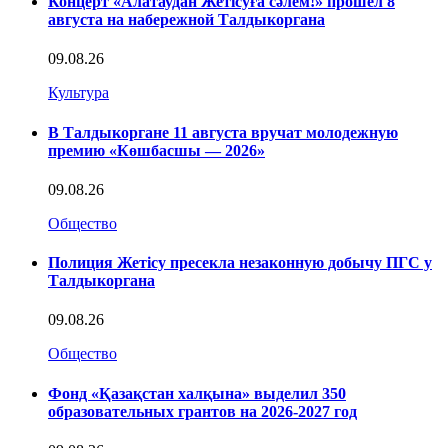
Концерт «Алатаудан Жетісуға сәлем!» прошёл 8
августа на набережной Талдыкоргана
09.08.26
Культура
В Талдыкоргане 11 августа вручат молодежную
премию «Көшбасшы — 2026»
09.08.26
Общество
Полиция Жетісу пресекла незаконную добычу ПГС у
Талдыкоргана
09.08.26
Общество
Фонд «Қазақстан халқына» выделил 350
образовательных грантов на 2026-2027 год