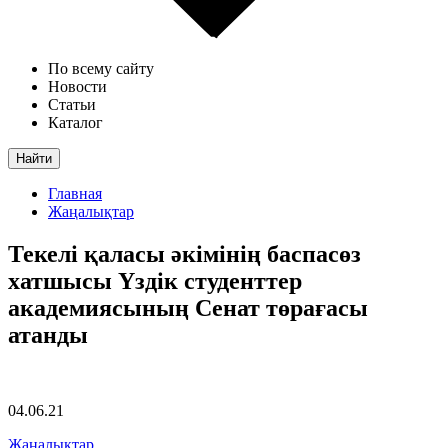
По всему сайту
Новости
Статьи
Каталог
Найти
Главная
Жаңалықтар
Текелі қаласы әкімінің баспасөз
хатшысы Үздік студенттер
академиясының Сенат төрағасы
атанды
04.06.21
Жаңалықтар