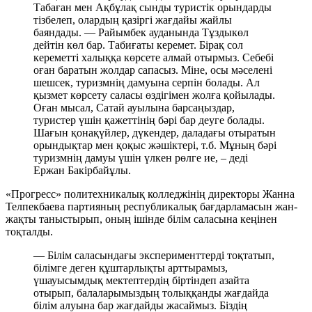
Табаған мен Ақбұлақ сынды туристік орындарды
тізбелеп, олардың қазіргі жағдайы жайлы
баяндады. — Райымбек ауданында Тұздыкөл
дейтін көл бар. Табиғаты керемет. Бірақ сол
кереметті халыққа көрсете алмай отырмыз. Себебі
оған баратын жолдар сапасыз. Міне, осы мәселені
шешсек, туризмнің дамуына серпін болады. Ал
қызмет көрсету саласы өздігімен жолға қойылады.
Оған мысал, Сатай ауылына барсаңыздар,
туристер үшін қажеттінің бәрі бар деуге болады.
Шағын қонақүйлер, дүкендер, даладағы отыратын
орындықтар мен қоқыс жәшіктері, т.б. Мұның бәрі
туризмнің дамуы үшін үлкен рөлге ие, – деді
Ержан Бакірбайұлы.
«Прогресс» политехникалық колледжінің директоры Жанна
Телпекбаева партияның республикалық бағдарламасын жан-
жақты таныстырып, оның ішінде білім саласына кеңінен
тоқталды.
— Білім саласындағы эксперименттерді тоқтатып,
білімге деген құштарлықты арттырамыз,
үшауысымдық мектептердің біртіндеп азайта
отырып, балаларымыздың толыққанды жағдайда
білім алуына бар жағдайды жасаймыз. Біздің