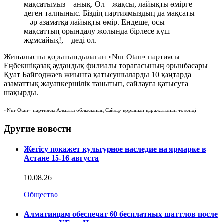
мақсатымыз – анық. Ол – жақсы, лайықты өмірге
деген талпыныс. Біздің партиямыздың да мақсаты
– әр азаматқа лайықты өмір. Ендеше, осы
мақсаттың орындалу жолында бірлесе күш
жұмсайық!, – деді ол.
Жиналысты қорытындылаған «Nur Otan» партиясы
Еңбекшіқазақ аудандық филиалы төрағасының орынбасары
Қуат Байғоджаев жиынға қатысушыларды 10 қаңтарда
азаматтық жауапкершілік танытып, сайлауға қатысуға
шақырды.
«Nur Otan» партиясы Алматы облысының Сайлау қорының қаражатынан төленді
Другие новости
Жетісу покажет культурное наследие на ярмарке в
Астане 15-16 августа
10.08.26
Общество
Алматинцам обеспечат 60 бесплатных шаттлов после