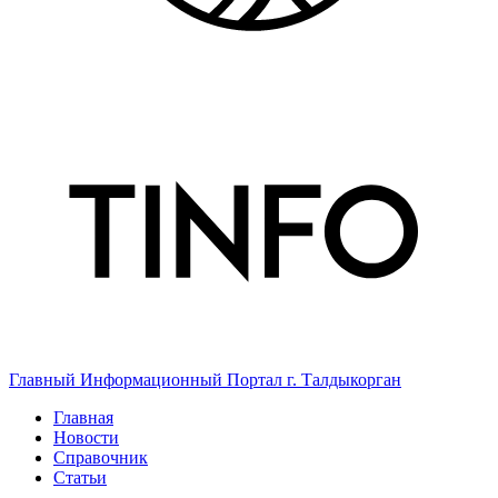
Главный Информационный Портал г. Талдыкорган
Главная
Новости
Справочник
Статьи