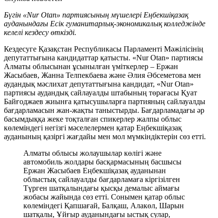
Бүгін «Nur Otan» партиясының мүшелері Еңбекшіқазақ
ауданындағы Есік гуманитарлық-экономикалық колледжінде
келелі кездесу өткізді.
Кездесуге Қазақстан Республикасы Парламенті Мәжілісінің
депутаттығына кандидаттар қатысты. «Nur Otan» партиясы
Алматы облысынан ұсынылған үміткерлер – Ержан
Жасыбаев, Жанна Телпекбаева және Әлия Әбсеметова мен
аудандық мәслихат депутаттығына кандидат, «Nur Otan»
партиясы аудандық сайлауалды штабының төрағасы Қуат
Байғоджаев жиынға қатысушыларға партияның сайлауалды
бағдарламасын жан-жақты таныстырды. Бағдарламадағы әр
басымдыққа жеке тоқталған спикерлер жалпы облыс
көлеміндегі негізгі мәселелермен қатар Еңбекшіқазақ
ауданының қазіргі жағдайы мен мол мүмкіндіктерін сөз етті.
Алматы облысы жолаушылар көлігі және
автомобиль жолдары басқармасының басшысы
Ержан Жасыбаев Еңбекшіқазақ ауданынан
облыстық сайлауалды бағдарламаға кіргізілген
Түрген шатқалындағы қысқы демалыс аймағы
жобасы жайында сөз етті. Сонымен қатар облыс
көлеміндегі Қапшағай, Балқаш, Алакөл, Шарын
шатқалы, Ұйғыр ауданындағы ыстық сулар,