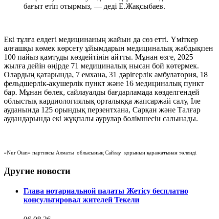
бағыт етіп отырмыз, — деді Е.Жақсыбаев.
Екі тұлға елдегі медицинаның жайын да сөз етті. Үміткер
алғашқы көмек көрсету ұйымдарын медициналық жабдықпен
100 пайыз қамтуды көздейтінін айтты. Мұнан өзге, 2025
жылға дейін өңірде 71 медициналық нысан бой көтермек.
Олардың қатарында, 7 емхана, 31 дәрігерлік амбулатория, 18
фельдшерлік-акушерлік пункт және 16 медициналық пункт
бар. Мұнан бөлек, сайлауалды бағдарламада көзделгендей
облыстық кардиологиялық орталыққа жапсаржай салу, Іле
ауданында 125 орындық перзентхана, Сарқан және Талғар
аудандарында екі жұқпалы аурулар бөлімшесін салынады.
«Nur Otan» партиясы Алматы облысының Сайлау қорының қаражатынан төленді
Другие новости
Глава нотариальной палаты Жетісу бесплатно
консультировал жителей Текели