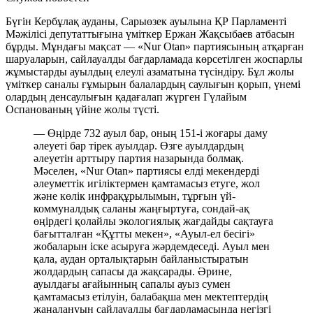
Бүгін Кербұлақ ауданы, Сарыөзек ауылына ҚР Парламенті
Мәжілісі депутаттығына үміткер Ержан Жақсыбаев атбасын
бұрды. Мұндағы мақсат — «Nur Otan» партиясының атқарған
шаруаларын, сайлауалды бағдарламада көрсетілген жоспарлы
жұмыстарды ауылдың елеулі азаматына түсіндіру. Бұл жолы
үміткер саналы ғұмырын балалардың саулығын қорып, үнемі
олардың денсаулығын қадағалап жүрген Гүлайым
Оспанованың үйіне жолы түсті.
— Өңірде 732 ауыл бар, оның 151-і жоғары даму
әлеуеті бар тірек ауылдар. Өзге ауылдардың
әлеуетін арттыру партия назарында болмақ.
Мәселен, «Nur Otan» партиясы елді мекендерді
әлеуметтік игіліктермен қамтамасыз етуге, жол
және көлік инфрақұрылымын, тұрғын үй-
коммуналдық саланы жаңғыртуға, сондай-ақ
өңірдегі қолайлы экологиялық жағдайды сақтауға
бағытталған «Құтты мекен», «Ауыл-ел бесігі»
жобаларын іске асыруға жәрдемдеседі. Ауыл мен
қала, аудан орталықтарын байланыстыратын
жолдардың сапасы да жақсарады. Әрине,
ауылдағы ағайынның сапалы ауыз сумен
қамтамасыз етілуін, балабақша мен мектептердің
жаңалануын сайлауалды бағдарламасында негізгі