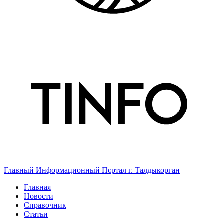
Главный Информационный Портал г. Талдыкорган
Главная
Новости
Справочник
Статьи