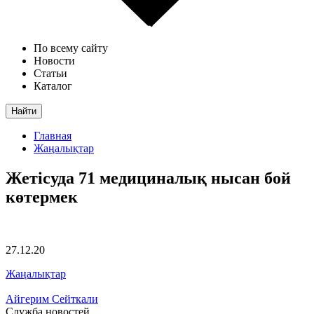
По всему сайту
Новости
Статьи
Каталог
Найти
Главная
Жаңалықтар
Жетісуда 71 медициналық нысан бой
көтермек
27.12.20
Жаңалықтар
Айгерим Сейткали
Служба новостей