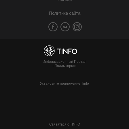
Политика сайта
Информационный Портал
г. Талдыкорган
Установите приложение Tinfo
Связаться с TINFO