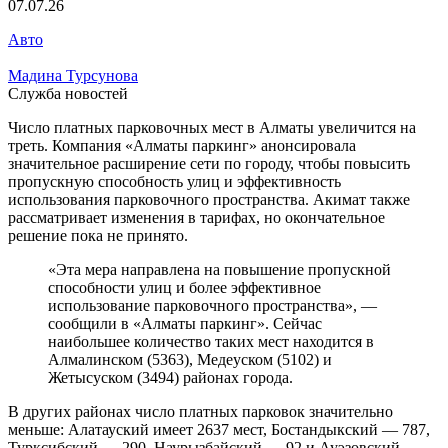
07.07.26
Авто
Мадина Турсунова
Служба новостей
Число платных парковочных мест в Алматы увеличится на
треть. Компания «Алматы паркинг» анонсировала
значительное расширение сети по городу, чтобы повысить
пропускную способность улиц и эффективность
использования парковочного пространства. Акимат также
рассматривает изменения в тарифах, но окончательное
решение пока не принято.
«Эта мера направлена на повышение пропускной
способности улиц и более эффективное
использование парковочного пространства», —
сообщили в «Алматы паркинг». Сейчас
наибольшее количество таких мест находится в
Алмалинском (5363), Медеуском (5102) и
Жетысуском (3494) районах города.
В других районах число платных парковок значительно
меньше: Алатауский имеет 2637 мест, Бостандыкский — 787,
Турксибский — 290, Наурызбайский — 92 и Ауэзовский —