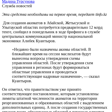
Мадина Турсунова
Служба новостей
Эти средства необходимы на первое время, передает tinfo.kz
Для создания акиматов в Абайской, Жетысуской и
Улытауской областях потребуется предварительно 12 млрд
тенге, сообщил в понедельник в ходе брифинга в службе
центральных коммуникаций министр национальной
экономики Алибек Куантыров.
«Недавно были назначены акимы областей. В
ближайшее время на сессии маслихатов будут
вынесены вопросы утверждения схемы
управления областей. После утверждения схем
управления в регионах будут формироваться
областные управления и проводиться
соответствующие кадровые назначения», — сказал
Куантыров.
Он отметил, что правительством уже принято
соответствующее постановление, которым установлены
лимиты штатной численности акиматов на территории
реорганизованных и образованных областей с выделением
дополнительных единиц. А после создания государственных
органов вновь образованных областей в регионах начнется