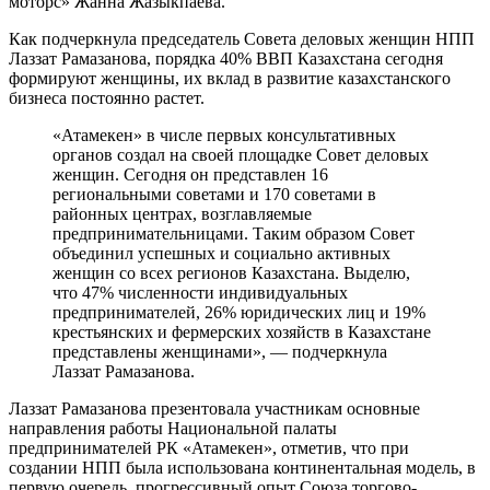
моторс» Жанна Жазыкпаева.
Как подчеркнула председатель Совета деловых женщин НПП
Лаззат Рамазанова, порядка 40% ВВП Казахстана сегодня
формируют женщины, их вклад в развитие казахстанского
бизнеса постоянно растет.
«Атамекен» в числе первых консультативных
органов создал на своей площадке Совет деловых
женщин. Сегодня он представлен 16
региональными советами и 170 советами в
районных центрах, возглавляемые
предпринимательницами. Таким образом Совет
объединил успешных и социально активных
женщин со всех регионов Казахстана. Выделю,
что 47% численности индивидуальных
предпринимателей, 26% юридических лиц и 19%
крестьянских и фермерских хозяйств в Казахстане
представлены женщинами», — подчеркнула
Лаззат Рамазанова.
Лаззат Рамазанова презентовала участникам основные
направления работы Национальной палаты
предпринимателей РК «Атамекен», отметив, что при
создании НПП была использована континентальная модель, в
первую очередь, прогрессивный опыт Союза торгово-