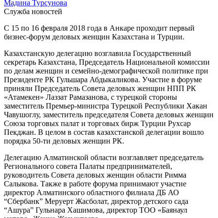
Мадина Турсунова
Служба новостей
С 15 по 16 февраля 2018 года в Анкаре проходит первый
бизнес-форум деловых женщин Казахстана и Турции.
Казахстанскую делегацию возглавила Государственный
секретарь Казахстана, Председатель Национальной комиссии
по делам женщин и семейно-демографической политике при
Президенте РК Гульшара Абдыкаликова. Участие в форуме
приняли Председатель Совета деловых женщин НПП РК
«Атамекен» Лаззат Рамазанова, с турецкой стороны
заместитель Премьер-министра Турецкой Республики Хакан
Чавушоглу, заместитель председателя Совета деловых женщин
Союза торговых палат и торговых бирж Турции Рухсар
Пекджан. В целом в состав казахстанской делегации вошло
порядка 50-ти деловых женщин РК.
Делегацию Алматинской области возглавляет председатель
Регионального совета Палаты предпринимателей,
руководитель Совета деловых женщин области Римма
Салыкова. Также в работе форума принимают участие
директор Алматинского областного филиала ДБ АО
“Сбербанк” Меруерт Жасболат, директор детского сада
“Ашура” Гульнара Хашимова, директор ТОО «Баянаул