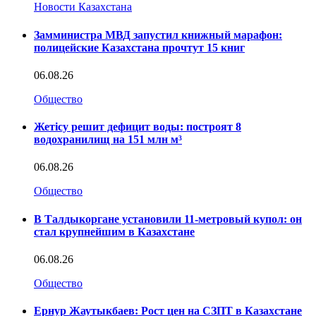
Новости Казахстана
Замминистра МВД запустил книжный марафон:
полицейские Казахстана прочтут 15 книг
06.08.26
Общество
Жетісу решит дефицит воды: построят 8
водохранилищ на 151 млн м³
06.08.26
Общество
В Талдыкоргане установили 11-метровый купол: он
стал крупнейшим в Казахстане
06.08.26
Общество
Ернур Жаутыкбаев: Рост цен на СЗПТ в Казахстане