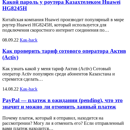
Какой пароль у роутера Казахтелеком Huawei
HG8245H
Китайская компания Huawei производит популярный в мире
роутер Huawei HG8245H, который используется для
подключения скоростного интернет соединения по…
08.09.22
Как-hack
Как проверить тариф сотового оператора Актив
(Activ)
Как узнать какой у меня тариф Актив (Activ) Сотовый
оператор Activ популярен среди абонентов Казахстана и
стремится сделать…
14.08.22
Как-hack
PayPal — платеж в ожидании (pending), что это
значит и можно ли отменить данный платеж
Почему платеж, который я отправил, находится на
рассмотрении? Могу ли я отменить его? Если отправленный
вами платеж находится…