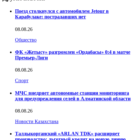
Поезд столкнулся с автомобилем Jetour в
Карабулаке: пострадавших нет
08.08.26
Общество
ФК «Жетысу» разгромлен «Ордабасы» 0:4 в матче
Премьер-Лиги
08.08.26
Спорт
МЧС внедряет автономные станции мониторинга
для предупреждения селей в Алматинской области
08.08.26
Новости Казахстана
Талдыкорганский «ARLAN TDK» расширяет
производство: льготный кредит на новую линию