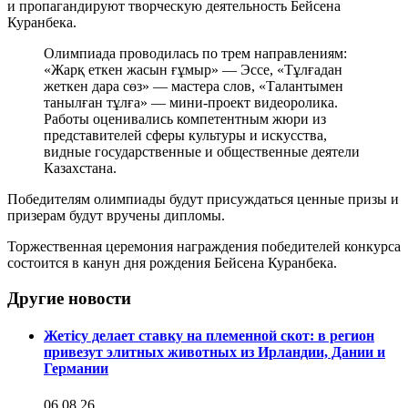
и пропагандируют творческую деятельность Бейсена
Куранбека.
Олимпиада проводилась по трем направлениям:
«Жарқ еткен жасын ғұмыр» — Эссе, «Тұлғадан
жеткен дара сөз» — мастера слов, «Талантымен
танылған тұлға» — мини-проект видеоролика.
Работы оценивались компетентным жюри из
представителей сферы культуры и искусства,
видные государственные и общественные деятели
Казахстана.
Победителям олимпиады будут присуждаться ценные призы и
призерам будут вручены дипломы.
Торжественная церемония награждения победителей конкурса
состоится в канун дня рождения Бейсена Куранбека.
Другие новости
Жетісу делает ставку на племенной скот: в регион
привезут элитных животных из Ирландии, Дании и
Германии
06.08.26