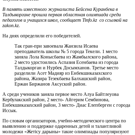
В память известного журналиста Бейсена Куранбека в
Талдыкоргане прошла первая областная олимпиада среди
педагогов и учащихся школ, сообщает Tinfo.kz со ссылкой на
zakon.kz.
На днях определили его победителей.
Так гран-при завоевала Жанзила Исаева
преподаватель школы № 5 города Текели. 1 место
заняла Лола Конысбаева из Жамбылского района,
2 место удостоились Аспазия Есенбаева из города
Талдыкорган и Нурбек Досымханов. Третье место
разделили Асет Мадияр из Енбекшиказахского
района, Жазира Тезекбаева Балхашский район,
Ержан Биржанов Аксуский район.
А среди учеников заняла первое место Алуа Байтлеуова
Кербулакский район, 2 место- Айгерим Сембинова,
Енбекшиказахский район, 3 место- Диас Елепберген с города
Иссык.
По словам организаторов, учебно-методического центра по
выявлению и поддержке одаренных детей и талантливой
молодежи «Жетісу дарыны» такие олимпиады популяризуют