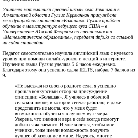
Учителю математики средней школы села Узынагаш в
Алматинской области Гүлзие Құрманқан присуждена
международная стипендия «Болашак». Гүлзия пройдет
обучение в магистратуре ведущего вуза США – в
Университете Южной Флориды по специальности
«Математическое образование», передает tinfo.kz со ссылкой
на сайт стипендии.
Педагог самостоятельно изучила английский язык с нулевого
уровня при помощи онлайн-уроков и лекций в интернете.
Изучению языка Гүлзия уделяла 5-6 часов ежедневно.
Благодаря этому она успешно сдала IELTS, набрав 7 баллов из
9.
«Не выезжая из своего родного села, я успешно
прошла конкурсный отбор на присуждение
стипендии «Болашак». Я училась в обычной
сельской школе, в которой сейчас работаю, и даже
представить не могла, что у меня будет
возможность обучиться в лучшем вузе мира.
Уверена, что знания и вера в себя всегда помогут
добиться желаемого. И мне хочется, чтобы мои
ученики, тоже имели возможность получить
лучшее образование в мире. Надеюсь, многие