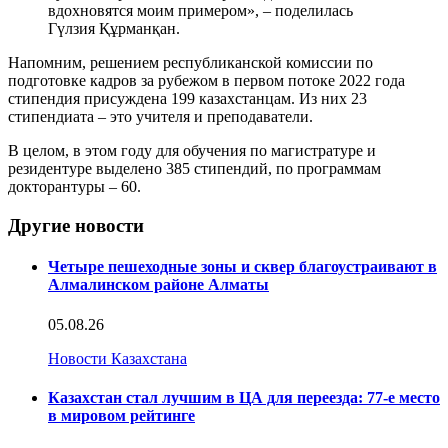
вдохновятся моим примером», – поделилась
Гүлзия Құрманқан.
Напомним, решением республиканской комиссии по
подготовке кадров за рубежом в первом потоке 2022 года
стипендия присуждена 199 казахстанцам. Из них 23
стипендиата – это учителя и преподаватели.
В целом, в этом году для обучения по магистратуре и
резидентуре выделено 385 стипендий, по программам
докторантуры – 60.
Другие новости
Четыре пешеходные зоны и сквер благоустраивают в
Алмалинском районе Алматы
05.08.26
Новости Казахстана
Казахстан стал лучшим в ЦА для переезда: 77-е место
в мировом рейтинге