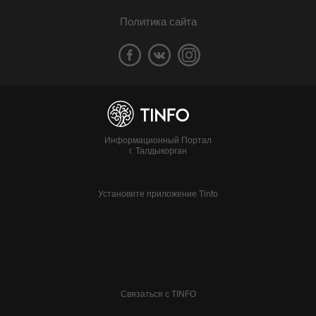
Политика сайта
Информационный Портал
г. Талдыкорган
Установите приложение Tinfo
Связаться с TINFO