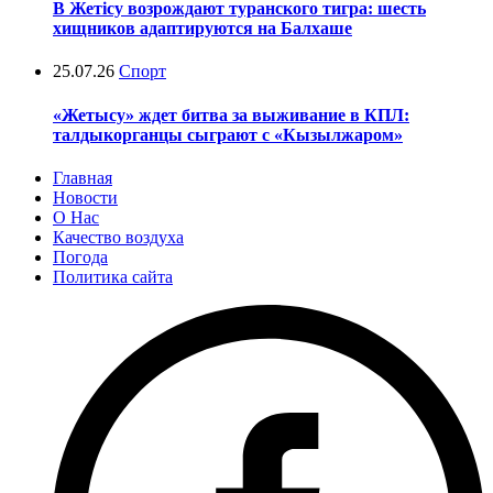
В Жетісу возрождают туранского тигра: шесть
хищников адаптируются на Балхаше
25.07.26
Спорт
«Жетысу» ждет битва за выживание в КПЛ:
талдыкорганцы сыграют с «Кызылжаром»
Главная
Новости
О Нас
Качество воздуха
Погода
Политика сайта