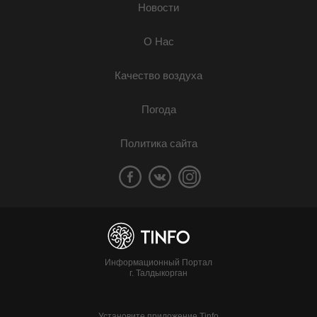
Новости
О Нас
Качество воздуха
Погода
Политика сайта
Информационный Портал
г. Талдыкорган
Установите приложение Tinfo