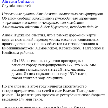
Айгерим Сейткали
Служба новостей
Населенные пункты близ Алматы полностью газифицируют.
Об этом сообщил заместитель руководителя управления
энергетики и жилищно-коммунального хозяйства
Алматинской области Айбек Нуржанов, передает tinfo.kz.
Айбек Нуржанов отметил, что в рамках дорожной карты
ведется поэтапный перевод жилых массивов, социальных,
производственных и иных объектов на газовое топливо в
Енбекшиказахском, Жамбылском, Карасайском, Талгарском и
Илийском районах.
«Из 188 населенных пунктов пригородных
районов города газифицировано 122, это 65%. Мы
должны газифицировать 235,9 тыс. частных
домов. Из них подключено к газу 153,9 тыс.», —
сказал спикер в ходе брифинга.
По его словам, в этом году начнется строительство
газораспределительных сетей в селе Еламан Талгарского
района. На реализацию проекта из республиканского бюджета
выделено 147 млн тенге.
Также к газу подключат поселки Кайнар и Коктал,