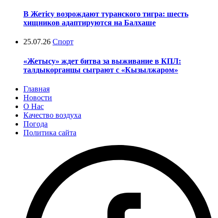
В Жетісу возрождают туранского тигра: шесть
хищников адаптируются на Балхаше
25.07.26
Спорт
«Жетысу» ждет битва за выживание в КПЛ:
талдыкорганцы сыграют с «Кызылжаром»
Главная
Новости
О Нас
Качество воздуха
Погода
Политика сайта