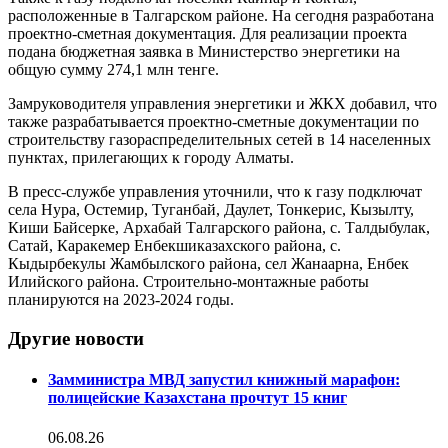
расположенные в Талгарском районе. На сегодня разработана
проектно-сметная документация. Для реализации проекта
подана бюджетная заявка в Министерство энергетики на
общую сумму 274,1 млн тенге.
Замруководителя управления энергетики и ЖКХ добавил, что
также разрабатывается проектно-сметные документации по
строительству газораспределительных сетей в 14 населенных
пунктах, прилегающих к городу Алматы.
В пресс-службе управления уточнили, что к газу подключат
села Нура, Остемир, Туганбай, Даулет, Тонкерис, Кызылту,
Киши Байсерке, Архабай Талгарского района, с. Талдыбулак,
Сатай, Каракемер Енбекшиказахского района, с.
Кыдырбекулы Жамбылского района, сел Жанаарна, Енбек
Илийского района. Строительно-монтажные работы
планируются на 2023-2024 годы.
Другие новости
Замминистра МВД запустил книжный марафон:
полицейские Казахстана прочтут 15 книг
06.08.26