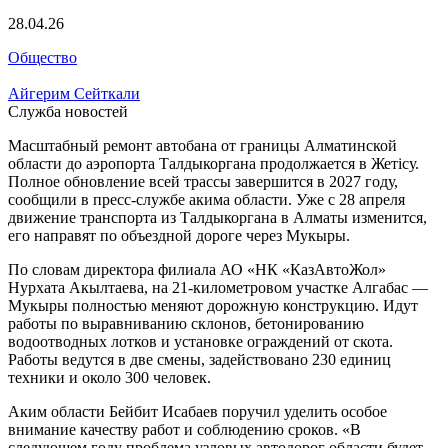
28.04.26
Общество
Айгерим Сейткали
Служба новостей
Масштабный ремонт автобана от границы Алматинской
области до аэропорта Талдыкоргана продолжается в Жетісу.
Полное обновление всей трассы завершится в 2027 году,
сообщили в пресс-службе акима области. Уже с 28 апреля
движение транспорта из Талдыкоргана в Алматы изменится,
его направят по объездной дороге через Мукыры.
По словам директора филиала АО «НК «КазАвтоЖол»
Нурхата Акылтаева, на 21-километровом участке Алгабас —
Мукыры полностью меняют дорожную конструкцию. Идут
работы по выравниванию склонов, бетонированию
водоотводных лотков и установке ограждений от скота.
Работы ведутся в две смены, задействовано 230 единиц
техники и около 300 человек.
Аким области Бейбит Исабаев поручил уделить особое
внимание качеству работ и соблюдению сроков. «В
следующем году проблема узловых автодорог области будет