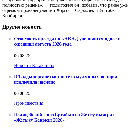
полностью решена», — подытожил он, добавив, что ранее уже
отремонтированы участки Хоргос – Сарыозек и Уштобе –
Копбирлик.
Другие новости
Стоимость проезда по БАКАД увеличится вдвое с
середины августа 2026 года
06.08.26
Новости Казахстана
В Талдыкоргане нашли тело мужчины: полиция
исключила насилие
06.08.26
Происшествия
Полицейский Нияз Ерсайын из Жетісу выиграл
«Жетысу Барысы 2026»