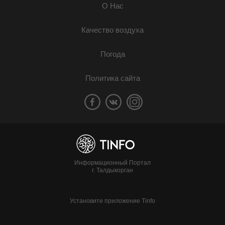
О Нас
Качество воздуха
Погода
Политика сайта
Информационный Портал
г. Талдыкорган
Установите приложение Tinfo