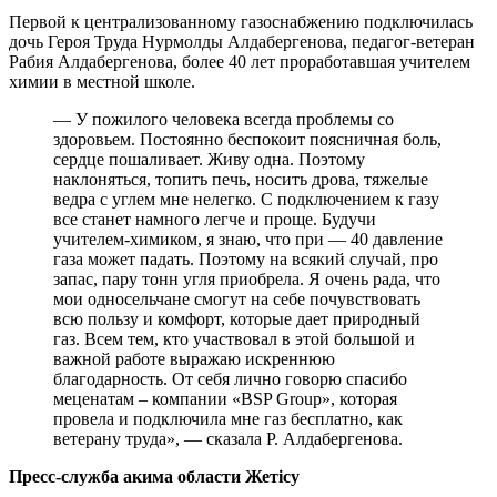
Первой к централизованному газоснабжению подключилась
дочь Героя Труда Нурмолды Алдабергенова, педагог-ветеран
Рабия Алдабергенова, более 40 лет проработавшая учителем
химии в местной школе.
— У пожилого человека всегда проблемы со
здоровьем. Постоянно беспокоит поясничная боль,
сердце пошаливает. Живу одна. Поэтому
наклоняться, топить печь, носить дрова, тяжелые
ведра с углем мне нелегко. С подключением к газу
все станет намного легче и проще. Будучи
учителем-химиком, я знаю, что при — 40 давление
газа может падать. Поэтому на всякий случай, про
запас, пару тонн угля приобрела. Я очень рада, что
мои односельчане смогут на себе почувствовать
всю пользу и комфорт, которые дает природный
газ. Всем тем, кто участвовал в этой большой и
важной работе выражаю искреннюю
благодарность. От себя лично говорю спасибо
меценатам – компании «BSP Group», которая
провела и подключила мне газ бесплатно, как
ветерану труда», — сказала Р. Алдабергенова.
Пресс-служба акима области Жетісу