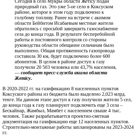
Сегодня в село Мукры области Жетісу подан
природный газ. Это уже 5-ое село в Коксуском
районе, которое в этом году подключено к
голубому топливу. Ранее на встрече с акимом
области Бейбитом Исабаевым местные жители
обратились с просьбой завершить газоснабжение
села до конца года. В результате бесперебойной
работы и постоянного контроля со стороны
руководства области обещание сельчанам было
выполнено. Общая протяженность газопровода
составила 30 км, будет подключено более 600
абонентов. В целом в районе доступ к газу
получили 20 503 человека или 43,7% населения,
—
сообщает пресс-служба акима области
Жетісу
.
В 2020-2022 гг. на газификацию 8 населенных пунктов
Коксуского района из бюджета было выделено 2,023 млрд.
тенге. На данном этапе доступ к газу получили жители 5 сел,
до конца года к газу планируют подключить еще 3 села –
Бескайнар, Жамбыл, Мамбет с населением свыше 4 тыс.
человек. Также разрабатывается проектно-сметная
документация на газификацию еще 12 населенных пунктов.
Строительно-монтажные работы запланированы на 2023-2024
гг.