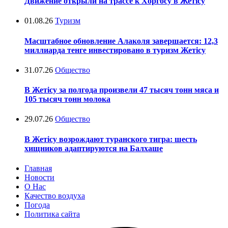
Движение открыли на трассе к Хоргосу в Жетісу
01.08.26
Туризм
Масштабное обновление Алаколя завершается: 12,3
миллиарда тенге инвестировано в туризм Жетісу
31.07.26
Общество
В Жетісу за полгода произвели 47 тысяч тонн мяса и
105 тысяч тонн молока
29.07.26
Общество
В Жетісу возрождают туранского тигра: шесть
хищников адаптируются на Балхаше
Главная
Новости
О Нас
Качество воздуха
Погода
Политика сайта