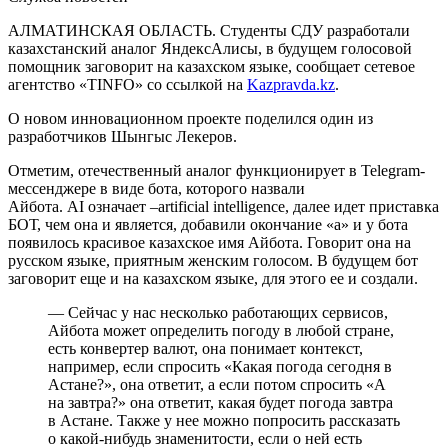
АЛМАТИНСКАЯ ОБЛАСТЬ. Студенты СДУ разработали
казахстанский аналог ЯндексАлисы, в будущем голосовой
помощник заговорит на казахском языке, сообщает сетевое
агентство «TINFO» со ссылкой на
Kazpravda.kz
.
О новом инновационном проекте поделился один из
разработчиков Шынгыс Лекеров.
Отметим, отечественный аналог функционирует в Telegram-
мессенджере в виде бота, которого назвали
Айбота. AI означает –artificial intelligence, далее идет приставка
БОТ, чем она и является, добавили окончание «а» и у бота
появилось красивое казахское имя Айбота. Говорит она на
русском языке, приятным женским голосом. В будущем бот
заговорит еще и на казахском языке, для этого ее и создали.
— Сейчас у нас несколько работающих сервисов,
Айбота может определить погоду в любой стране,
есть конвертер валют, она понимает контекст,
например, если спросить «Какая погода сегодня в
Астане?», она ответит, а если потом спросить «А
на завтра?» она ответит, какая будет погода завтра
в Астане. Также у нее можно попросить рассказать
о какой-нибудь знаменитости, если о ней есть