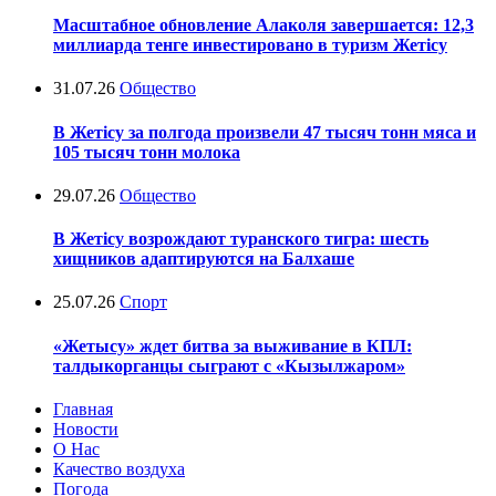
Масштабное обновление Алаколя завершается: 12,3
миллиарда тенге инвестировано в туризм Жетісу
31.07.26
Общество
В Жетісу за полгода произвели 47 тысяч тонн мяса и
105 тысяч тонн молока
29.07.26
Общество
В Жетісу возрождают туранского тигра: шесть
хищников адаптируются на Балхаше
25.07.26
Спорт
«Жетысу» ждет битва за выживание в КПЛ:
талдыкорганцы сыграют с «Кызылжаром»
Главная
Новости
О Нас
Качество воздуха
Погода