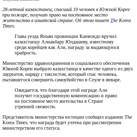
28-летний казахстанец, спасший 10 человек в Южной Корее
при пожаре, получит право на постоянное место
жительства в азиатской стране. Об этом пишет
T
he Korea
Times.
Глава уезда Янъян провинции Канвондо вручил
казахстанцу Алиакбару Юлдашеву, известному
среди корейцев как Али, награду за выдающуюся
храбрость.
Министерство здравоохранения и социального обеспечения
Южной Кореи выбрало казахстанца в качестве одного из двух
лауреатов, наряду с таксистом, который спас человека,
пытавшегося совершить самоубийство в Сеуле в январе.
Ожидается, что благодаря этой награде Али
получит государственную компенсацию и право
на постоянное место жительства в Стране
утренней свежести.
Представитель министерства юстиции сообщил изданию The
Korea Times, что награда будет учтена при рассмотрении
министерством его статуса.