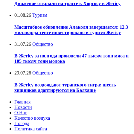
Движение открыли на трассе к Хоргосу в Жетісу
01.08.26
Туризм
Масштабное обновление Алаколя завершается: 12,3
миллиарда тенге инвестировано в туризм Жетісу
31.07.26
Общество
В Жетісу за полгода произвели 47 тысяч тонн мяса и
105 тысяч тонн молока
29.07.26
Общество
В Жетісу возрождают туранского тигра: шесть
хищников адаптируются на Балхаше
Главная
Новости
О Нас
Качество воздуха
Погода
Политика сайта