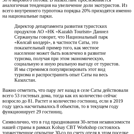
аналогичная тенденция на увеличение доли экотуристов. Из
всего внутреннего турпотока порядка 20% приходятся именно
на национальные парки.
Директор департамента развития туристских
продуктов АО «НК «Kazakh Tourism» Даниел
Сержанулы говорит, что Национальный парк
«Көлсай көлдері», в частности Саты, это
показательный пример того, как местное
население может быть вовлечено в развитие
туризма, получая при этом экономическую,
социальную и иную реальную выгоду от туристов.
И мы стремимся популяризировать этот вид
туризма и распространить опыт Саты на весь
Казахстан.
Важно отметить, что пару лет назад в селе Саты действовали
всего 53 гостевых дома, тогда как их количество сейчас
возросло до 81. Растет и количество гостиниц, если в 2019
году здесь насчитывалось 8 объектов, то в текущем году
функционирует 29 гостиниц.
Символично, что в год празднования 30-летия независимости
нашей страны в рамках Kolsay CBT Workshop состоялось
торжественное открытие 30-го по счету отеля в этом поселке