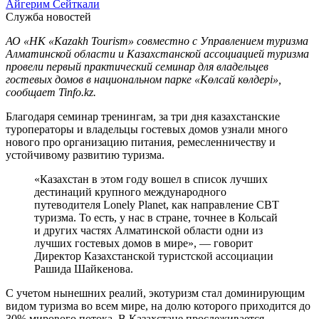
Айгерим Сейткали
Служба новостей
АО «НК «Kazakh Tourism» совместно с Управлением туризма
Алматинской области и Казахстанской ассоциацией туризма
провели первый практический семинар для владельцев
гостевых домов в национальном парке «Көлсай көлдері»,
сообщает Tinfo.kz.
Благодаря семинар тренингам, за три дня казахстанские
туроператоры и владельцы гостевых домов узнали много
нового про организацию питания, ремесленничеству и
устойчивому развитию туризма.
«Казахстан в этом году вошел в список лучших
дестинаций крупного международного
путеводителя Lonely Planet, как направление CBT
туризма. То есть, у нас в стране, точнее в Кольсай
и других частях Алматинской области одни из
лучших гостевых домов в мире», — говорит
Директор Казахстанской туристской ассоциации
Рашида Шайкенова.
С учетом нынешних реалий, экотуризм стал доминирующим
видом туризма во всем мире, на долю которого приходится до
30% мирового потока. В Казахстане прослеживается