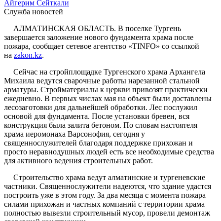
Айгерим Сейткали
Служба новостей
АЛМАТИНСКАЯ ОБЛАСТЬ. В поселке Тургень
завершается заложение нового фундамента храма после
пожара, сообщает сетевое агентство «
TINFO
» со ссылкой
на
zakon.kz
.
Сейчас на стройплощадке Тургенского храма Архангела
Михаила ведутся сварочные работы нарезанной стальной
арматуры. Стройматериалы к церкви привозят практически
ежедневно. В первых числах мая на объект были доставлены
лесозаготовки для дальнейшей обработки. Лес послужил
основой для фундамента. После установки бревен, вся
конструкция была залита бетоном. По словам настоятеля
храма иеромонаха Варсонофия, сегодня у
священнослужителей благодаря поддержке прихожан и
просто неравнодушных людей есть все необходимые средства
для активного ведения строительных работ.
Строительство храма ведут алматинские и тургеневские
частники. Священнослужители надеются, что здание удастся
построить уже в этом году. За два месяца с момента пожара
силами прихожан и частных компаний с территории храма
полностью вывезли строительный мусор, провели демонтаж