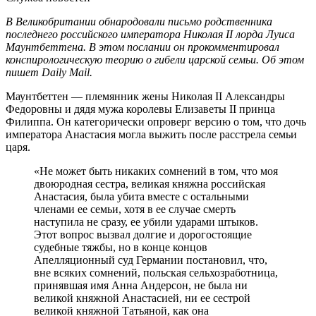
В Великобритании обнародовали письмо родственника
последнего российского императора Николая II лорда Луиса
Маунтбеттена. В этом послании он прокомментировал
конспирологическую теорию о гибели царской семьи. Об этом
пишет Daily Mail.
Маунтбеттен — племянник жены Николая II Александры
Федоровны и дядя мужа королевы Елизаветы II принца
Филиппа. Он категорически опроверг версию о том, что дочь
императора Анастасия могла выжить после расстрела семьи
царя.
«Не может быть никаких сомнений в том, что моя
двоюродная сестра, великая княжна российская
Анастасия, была убита вместе с остальными
членами ее семьи, хотя в ее случае смерть
наступила не сразу, ее убили ударами штыков.
Этот вопрос вызвал долгие и дорогостоящие
судебные тяжбы, но в конце концов
Апелляционный суд Германии постановил, что,
вне всяких сомнений, польская сельхозработница,
принявшая имя Анна Андерсон, не была ни
великой княжной Анастасией, ни ее сестрой
великой княжной Татьяной, как она