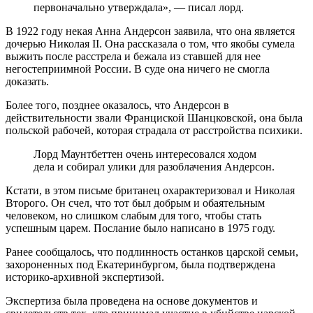
первоначально утверждала», — писал лорд.
В 1922 году некая Анна Андерсон заявила, что она является
дочерью Николая II. Она рассказала о том, что якобы сумела
выжить после расстрела и бежала из ставшей для нее
негостеприимной России. В суде она ничего не смогла
доказать.
Более того, позднее оказалось, что Андерсон в
действительности звали Франциской Шанцковской, она была
польской рабочей, которая страдала от расстройства психики.
Лорд Маунтбеттен очень интересовался ходом
дела и собирал улики для разоблачения Андерсон.
Кстати, в этом письме британец охарактеризовал и Николая
Второго. Он счел, что тот был добрым и обаятельным
человеком, но слишком слабым для того, чтобы стать
успешным царем. Послание было написано в 1975 году.
Ранее сообщалось, что подлинность останков царской семьи,
захороненных под Екатеринбургом, была подтверждена
историко-архивной экспертизой.
Экспертиза была проведена на основе документов и