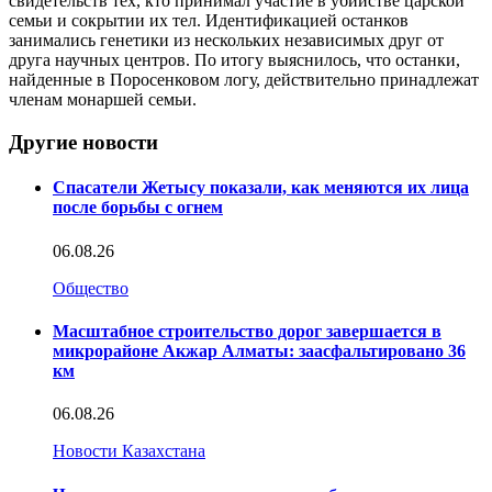
свидетельств тех, кто принимал участие в убийстве царской
семьи и сокрытии их тел. Идентификацией останков
занимались генетики из нескольких независимых друг от
друга научных центров. По итогу выяснилось, что останки,
найденные в Поросенковом логу, действительно принадлежат
членам монаршей семьи.
Другие новости
Спасатели Жетысу показали, как меняются их лица
после борьбы с огнем
06.08.26
Общество
Масштабное строительство дорог завершается в
микрорайоне Акжар Алматы: заасфальтировано 36
км
06.08.26
Новости Казахстана