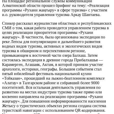
На площадке региональной службы коммуникаций
Алматинской области прошел брифинг на тему: «Реализация
программы «Рухани жаңғыру» в сфере туризма» с участием
и.о. руководителя управления туризма Аркау Шантаева.
Спикер рассказал журналистам областных и республиканских
СМИ о том, какая работа проводится управлением туризма в
целях реализации приоритетов программы «Рухани
жаңғыру». В частности, была организована экспедиция по
реке Лепсы для популяризации и дальнейшего развития
водных видов туризма, активных и экологических видов
туризма в обширном и перспективном регионе,
примыкающем к восточной части озера Балхаш. Затем
состоялась экспедиция в древние города Прибалхашья —
Карамерген, Агашаяк, Актам, в которой приняли участие
археологи, историки, географы. Большим событием стал
пятый юбилейный фестиваль национальной кухни
«Тойказан», прошедший на лыжно-биатлонном комплексе
«Алатау» в Талгарском районе и собравший более 9000
посетителей. Вся остальная деятельность управления по
развитию на местах индустрии туризма также прямо или
косвенно направлена на реализацию программы «Рухани
жаңғыру». Для повышения информированности населения
Жетысу о туристических объектах региона создана система
туристской навигации с использованием QR-кодирования.