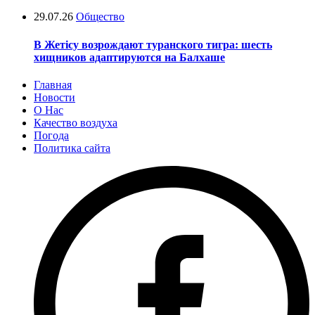
29.07.26
Общество
В Жетісу возрождают туранского тигра: шесть
хищников адаптируются на Балхаше
Главная
Новости
О Нас
Качество воздуха
Погода
Политика сайта