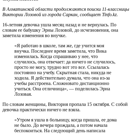
В Алматинской области продолжаются поиски 11-классницы
Виктории Лозовой из города Саркан, сообщает Tinfo.kz.
16-летняя девочка ушла месяц назад и не вернулась. По
словам ее бабушку Эрны Лозовой, до исчезновения, она
заметила изменения во внучке.
«Я работаю в школе, там же, где учится моя
внучка. Последнее время заметила, что Вика
изменилась. Когда спрашиваю у нее, что
случилось, она отвечает: да ничего не случилось,
просто не могу, трудно вот это все. Ссылалась
постоянно на учебу. Скрытная стала, никуда не
ходила. Я действительно думала, что она из-за
учебы расстроена. Сложновато дистанционно
учиться. Она отличница», — поделилась Эрна
Лозовая.
По словам женщины, Виктория пропала 15 октября. С собой
девочка практически ничего не взяла.
«Утром я ушла в больницу, когда пришла, ее дома
не было. До вечера прождала, а потом начала
беспокоиться. На следующий день написала